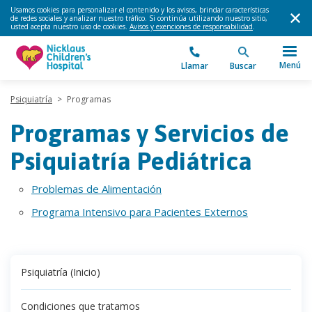
Usamos cookies para personalizar el contenido y los avisos, brindar características
de redes sociales y analizar nuestro tráfico. Si continúa utilizando nuestro sitio,
usted acepta nuestro uso de cookies.
Avisos y exenciones de responsabilidad
.
Menú
Llamar
Buscar
Psiquiatría
>
Programas
Programas y Servicios de
Psiquiatría Pediátrica
Problemas de Alimentación
Programa Intensivo para Pacientes Externos
Psiquiatría (Inicio)
Condiciones que tratamos