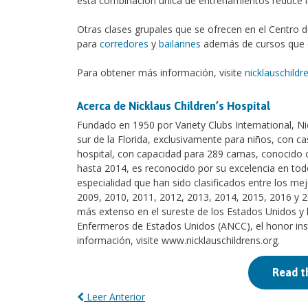
esta combinación única de entrenamientos reduce la
Otras clases grupales que se ofrecen en el Centro d
para
corredores
y
bailarines
además de cursos que e
Para obtener más información, visite
nicklauschildr
Acerca de Nicklaus Children’s Hospital
Fundado en 1950 por Variety Clubs International, Nick
sur de la Florida, exclusivamente para niños, con ca
hospital, con capacidad para 289 camas, conocido c
hasta 2014, es reconocido por su excelencia en tod
especialidad que han sido clasificados entre los me
2009, 2010, 2011, 2012, 2013, 2014, 2015, 2016 y 2
más extenso en el sureste de los Estados Unidos y
Enfermeros de Estados Unidos (ANCC), el honor inst
información, visite www.nicklauschildrens.org.
Read t
Leer Anterior