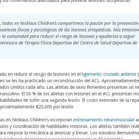
 y los movimientos adecuados para prevenir lesiones ortopédicas.
, todos en Nicklaus Children’s compartimos la pasión por la prevención
cuencias físicas y psicológicas de las lesiones ortopédicas. Nos emocion
e la comunidad para reducir el riesgo de lesiones y ayudarlos a seguir
pervisora de Terapia Física Deportiva del Centro de Salud Deportiva de
o en reducir el riesgo de lesiones en el
ligamento cruzado anterior
(
nes se les ha practicado un reconstrucción del ACL. Aproximadamente
stados Unidos cada año. Las atletas de sexo femenino presentan un r
masculino. El 50 % de los atletas con lesiones en el ACL presentan m
robabilidades de sufrir una segunda lesión. El costo estimado de la rep
de aproximadamente $25,000 por lesión.
das en Nicklaus Children’s incorporan
entrenamiento neuromuscular
a
los y coordinación de habilidades motoras. Los atletas también real
para mejorar la mecánica al aterrizar y frenar. Los estudios demuestr