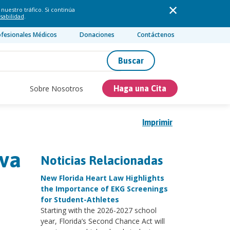
nuestro tráfico. Si continúa
sabilidad
.
ofesionales Médicos
Donaciones
Contáctenos
Buscar
Sobre Nosotros
Haga una Cita
Imprimir
iva
Noticias Relacionadas
New Florida Heart Law Highlights
the Importance of EKG Screenings
for Student-Athletes
Starting with the 2026-2027 school
year, Florida’s Second Chance Act will