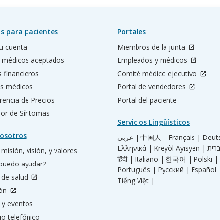
s para pacientes
Portales
u cuenta
Miembros de la junta
 médicos aceptados
Empleados y médicos
s financieros
Comité médico ejecutivo
os médicos
Portal de vendedores
rencia de Precios
Portal del paciente
ador de Síntomas
Servicios Lingüísticos
osotros
عربي |
中国人 |
Français |
Deut
Ελληνικά |
Kreyòl Ayisyen |
misión, visión, y valores
हिंदी |
Italiano |
한국어 |
Polski |
puedo ayudar?
Português |
Русский |
Español 
 de salud
Tiếng Việt |
ión
 y eventos
io telefónico