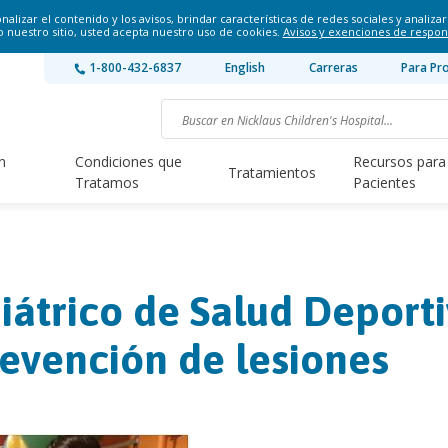
lizar el contenido y los avisos, brindar características de redes sociales y analizar 
o nuestro sitio, usted acepta nuestro uso de cookies.
Avisos y exenciones de respon
1-800-432-6837
English
Carreras
Para Pr
n
Condiciones que
Recursos para
Tratamientos
Tratamos
Pacientes
átrico de Salud Deport
revención de lesiones