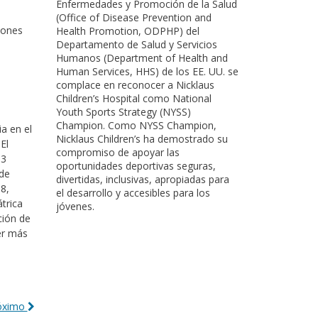
Enfermedades y Promoción de la Salud
(Office of Disease Prevention and
iones
Health Promotion, ODPHP) del
Departamento de Salud y Servicios
Humanos (Department of Health and
Human Services, HHS) de los EE. UU. se
complace en reconocer a Nicklaus
Children’s Hospital como National
Youth Sports Strategy (NYSS)
Champion. Como NYSS Champion,
ia en el
Nicklaus Children’s ha demostrado su
El
compromiso de apoyar las
83
oportunidades deportivas seguras,
 de
divertidas, inclusivas, apropiadas para
8,
el desarrollo y accesibles para los
trica
jóvenes.
ción de
er más
róximo