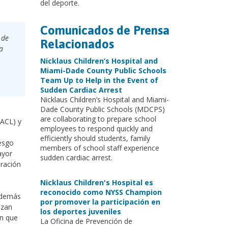
del deporte.
Comunicados de Prensa
 de
Relacionados
a
Nicklaus Children’s Hospital and
Miami-Dade County Public Schools
Team Up to Help in the Event of
Sudden Cardiac Arrest
Nicklaus Children’s Hospital and Miami-
Dade County Public Schools (MDCPS)
are collaborating to prepare school
ACL) y
employees to respond quickly and
efficiently should students, family
iesgo
members of school staff experience
ayor
sudden cardiac arrest.
aración
Nicklaus Children's Hospital es
reconocido como NYSS Champion
demás
por promover la participación en
izan
los deportes juveniles
an que
La Oficina de Prevención de