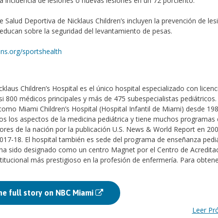
 incidencia de lesiones o nuevas lesiones en un 72 porciento.
e Salud Deportiva de Nicklaus Children’s incluyen la prevención de les
ducan sobre la seguridad del levantamiento de pesas.
ens.org/sportshealth
laus Children’s Hospital es el único hospital especializado con licenc
si 800 médicos principales y más de 475 subespecialistas pediátricos. 
omo Miami Children’s Hospital (Hospital Infantil de Miami) desde 19
os los aspectos de la medicina pediátrica y tiene muchos programas
jores de la nación por la publicación U.S. News & World Report en 200
017-18. El hospital también es sede del programa de enseñanza pediá
 ha sido designado como un centro Magnet por el Centro de Acredita
itucional más prestigioso en la profesión de enfermería. Para obten
he full story on NBC Miami
Leer P