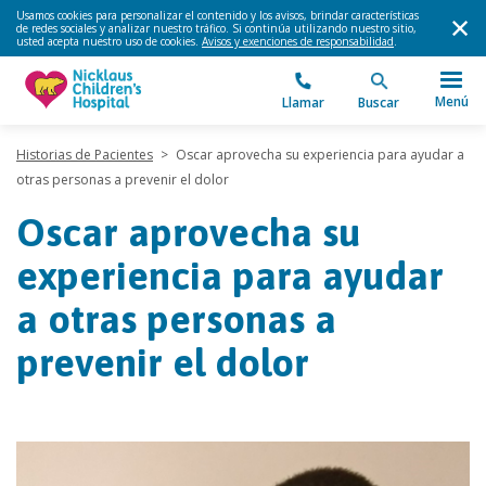
Usamos cookies para personalizar el contenido y los avisos, brindar características
de redes sociales y analizar nuestro tráfico. Si continúa utilizando nuestro sitio,
usted acepta nuestro uso de cookies.
Avisos y exenciones de responsabilidad
.
Menú
Llamar
Buscar
Historias de Pacientes
>
Oscar aprovecha su experiencia para ayudar a
otras personas a prevenir el dolor
Oscar aprovecha su
experiencia para ayudar
a otras personas a
prevenir el dolor