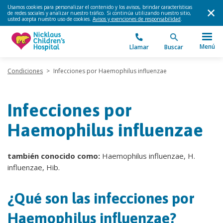
Usamos cookies para personalizar el contenido y los avisos, brindar características
de redes sociales y analizar nuestro tráfico. Si continúa utilizando nuestro sitio,
usted acepta nuestro uso de cookies.
Avisos y exenciones de responsabilidad
.
Menú
Llamar
Buscar
Condiciones
>
Infecciones por Haemophilus influenzae
Infecciones por
Haemophilus influenzae
también conocido como:
Haemophilus influenzae, H.
influenzae, Hib.
¿Qué son las infecciones por
Haemophilus influenzae?