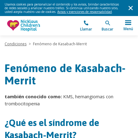
Usamos cookies para personalizar el contenido y los avisos, brindar características
de redes sociales y analizar nuestro tráfico. Si continúa utilizando nuestro sitio,
usted acepta nuestro uso de cookies.
Avisos y exenciones de responsabilidad
.
Menú
Llamar
Buscar
Condiciones
>
Fenómeno de Kasabach-Merrit
Fenómeno de Kasabach-
Merrit
también conocido como:
KMS, hemangiomas con
trombocitopenia
¿Qué es el síndrome de
Kasabach-Merrit?