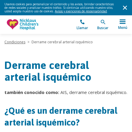
Usamos cookies para personalizar el contenido y los avisos, brindar características
de redes sociales y analizar nuestro tráfico. Si continúa utilizando nuestro sitio,
usted acepta nuestro uso de cookies.
Avisos y exenciones de responsabilidad
.
Menú
Llamar
Buscar
Condiciones
>
Derrame cerebral arterial isquémico
Derrame cerebral
arterial isquémico
también conocido como:
AIS, derrame cerebral isquémico.
¿Qué es un derrame cerebral
arterial isquémico?