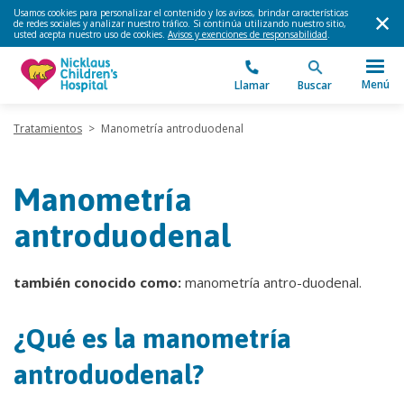
Usamos cookies para personalizar el contenido y los avisos, brindar características
de redes sociales y analizar nuestro tráfico. Si continúa utilizando nuestro sitio,
usted acepta nuestro uso de cookies.
Avisos y exenciones de responsabilidad
.
Menú
Llamar
Buscar
Tratamientos
>
Manometría antroduodenal
Manometría
antroduodenal
también conocido como:
manometría antro-duodenal.
¿Qué es la manometría
antroduodenal?