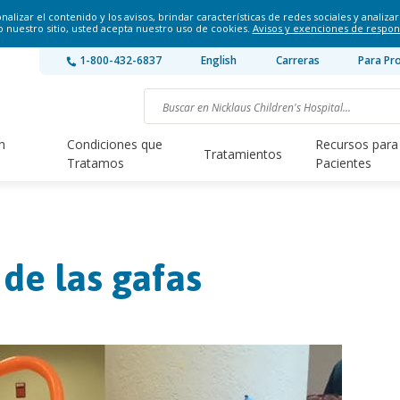
lizar el contenido y los avisos, brindar características de redes sociales y analizar 
o nuestro sitio, usted acepta nuestro uso de cookies.
Avisos y exenciones de respon
1-800-432-6837
English
Carreras
Para Pr
n
Condiciones que
Recursos para
Tratamientos
Tratamos
Pacientes
 de las gafas