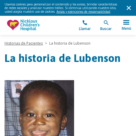
Usamos cookies para personalizar el contenido y los avisos, brindar características
de redes sociales y analizar nuestro tráfico. Si continúa utilizando nuestro sitio,
usted acepta nuestro uso de cookies.
Avisos y exenciones de responsabilidad
.
Menú
Llamar
Buscar
Historias de Pacientes
>
La historia de Lubenson
La historia de Lubenson