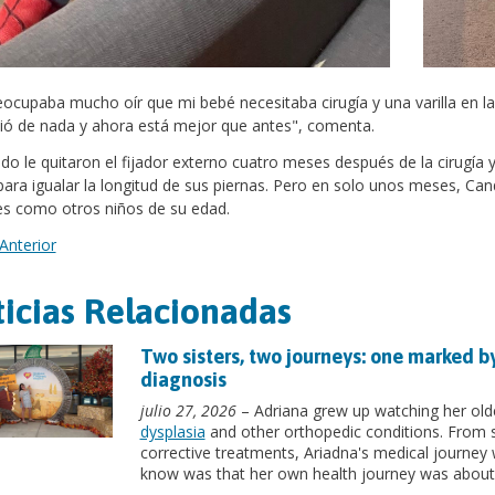
ocupaba mucho oír que mi bebé necesitaba cirugía y una varilla en la p
ió de nada y ahora está mejor que antes", comenta.
do le quitaron el fijador externo cuatro meses después de la cirugía 
para igualar la longitud de sus piernas. Pero en solo unos meses, Cand
s como otros niños de su edad.
Anterior
icias Relacionadas
Two sisters, two journeys: one marked b
diagnosis
julio 27, 2026
– Adriana grew up watching her olde
dysplasia
and other orthopedic conditions. From s
corrective treatments, Ariadna's medical journey wa
know was that her own health journey was about 