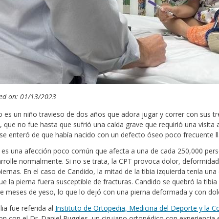
ed on: 01/13/2023
 es un niño travieso de dos años que adora jugar y correr con sus 
, que no fue hasta que sufrió una caída grave que requirió una visita 
 se enteró de que había nacido con un defecto óseo poco frecuente
es una afección poco común que afecta a una de cada 250,000 personas
rrolle normalmente. Si no se trata, la CPT provoca dolor, deformidad
piernas. En el caso de Candido, la mitad de la tibia izquierda tenía un
ue la pierna fuera susceptible de fracturas. Candido se quebró la tibia
e meses de yeso, lo que lo dejó con una pierna deformada y con dol
lia fue referida al
Instituto de Ortopedia, Medicina del Deporte y la C
on con el Dr. Daniel Ruggles, un cirujano ortopédico con experiencia