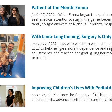
Patient of the Month: Emma
junio 25, 2026
– When Emma began to experience 
seek medical attention to stay in the game. Dete
family sought answers at Nicklaus Children’s Hospi
With Limb-Lengthening, Surgery Is Only
marzo 11, 2025
– Liz, who was born with achondro
2023 to help her gain more independence and imp
adjustments, she reached her goal, giving her mo
limitations.
Improving Children's Lives With Pediatr
enero 16, 2025
– Since the founding of Nicklaus Ch
ensure quality, advanced orthopedic care for child