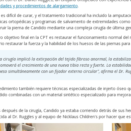
idades y procedimientos de alargamiento
.
es difícil de curar, y el tratamiento tradicional ha incluido la amputa
icas ortopédicas y programas de salvamento de extremidades como el
ruir la pierna de Candido mediante una compleja cirugía de última g
o objetivo final en la CPT es restaurar el funcionamiento normal del 
io restaurar la fuerza y la habilidad de los huesos de las piernas para 
a cirugía implicó la extirpación del tejido fibroso anormal, la estabili
omoverá el crecimiento de una nueva tibia recta y fuerte. La estabilida
eso simultáneamente con un fijador externo circular", afirma el Dr. Rug
edimiento también requiere técnicas especializadas de injerto óseo que
ido combinadas con un material sintético especializado para mejor
después de la cirugía, Candido ya estaba corriendo detrás de sus he
ida al Dr. Ruggles y al equipo de Nicklaus Children's por hacer que es