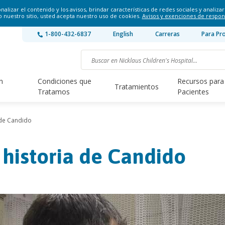
lizar el contenido y los avisos, brindar características de redes sociales y analizar 
o nuestro sitio, usted acepta nuestro uso de cookies.
Avisos y exenciones de respon
1-800-432-6837
English
Carreras
Para Pr
n
Condiciones que
Recursos para
Tratamientos
Tratamos
Pacientes
 de Candido
 historia de Candido