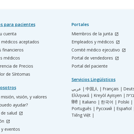
s para pacientes
Portales
u cuenta
Miembros de la junta
 médicos aceptados
Empleados y médicos
s financieros
Comité médico ejecutivo
os médicos
Portal de vendedores
rencia de Precios
Portal del paciente
ador de Síntomas
Servicios Lingüísticos
osotros
عربي |
中国人 |
Français |
Deut
Ελληνικά |
Kreyòl Ayisyen |
misión, visión, y valores
हिंदी |
Italiano |
한국어 |
Polski |
puedo ayudar?
Português |
Русский |
Español 
 de salud
Tiếng Việt |
ión
 y eventos