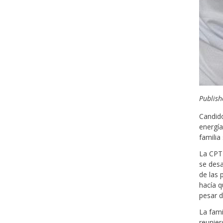
Publish
Candido
energía
familia
La CPT 
se desa
de las 
hacía q
pesar d
La fami
reunier