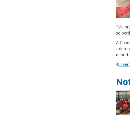
“Me pre
se perd
A Candi
futuro 
deporte
Leer 
Not