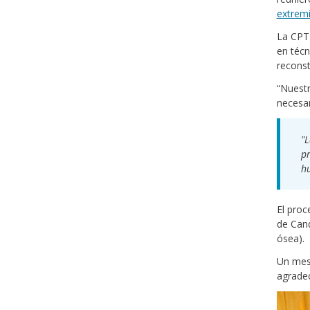
extrem
La CPT 
en técn
reconst
“Nuestr
necesar
"L
pr
hu
El proc
de Cand
ósea).
Un mes 
agradec