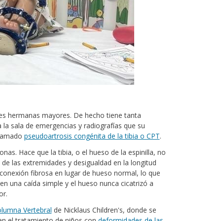
tres hermanas mayores. De hecho tiene tanta
a la sala de emergencias y radiografías que su
 llamado
pseudoartrosis congénita de la tibia o CPT
.
. Hace que la tibia, o el hueso de la espinilla, no
 de las extremidades y desigualdad en la longitud
a conexión fibrosa en lugar de hueso normal, lo que
 en una caída simple y el hueso nunca cicatrizó a
or.
olumna Vertebral
de Nicklaus Children's, donde se
 en el tratamiento de niños con
deformidades de las