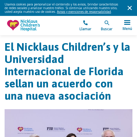
Usamos cookies para personalizar el contenido y los avisos, brindar características
de redes sociales y analizar nuestro tráfico. Si continúa utilizando nuestro sitio,
usted acepta nuestro uso de cookies.
Avisos y exenciones de responsabilidad
.
Menú
Llamar
Buscar
El Nicklaus Children’s y la
Universidad
Internacional de Florida
sellan un acuerdo con
una nueva asociación