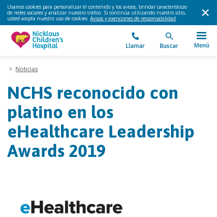
Usamos cookies para personalizar el contenido y los avisos, brindar características
de redes sociales y analizar nuestro tráfico. Si continúa utilizando nuestro sitio,
usted acepta nuestro uso de cookies.
Avisos y exenciones de responsabilidad
.
Menú
Llamar
Buscar
>
Noticias
NCHS reconocido con
platino en los
eHealthcare Leadership
Awards 2019