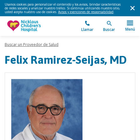
Usamos cookies para personalizar el contenido y los avisos, brindar características
de redes sociales y analizar nuestro tráfico. Si continúa utilizando nuestro sitio,
usted acepta nuestro uso de cookies.
Avisos y exenciones de responsabilidad
.
Menú
Llamar
Buscar
Buscar un Proveedor de Salud
Felix Ramirez-Seijas, MD