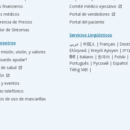
s financieros
Comité médico ejecutivo
os médicos
Portal de vendedores
rencia de Precios
Portal del paciente
ador de Síntomas
Servicios Lingüísticos
osotros
عربي |
中国人 |
Français |
Deut
Ελληνικά |
Kreyòl Ayisyen |
misión, visión, y valores
हिंदी |
Italiano |
한국어 |
Polski |
puedo ayudar?
Português |
Русский |
Español 
 de salud
Tiếng Việt |
ión
 y eventos
io telefónico
os de uso de mascarillas