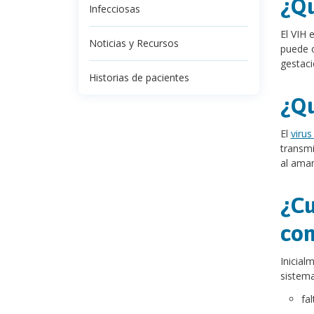
¿Qu
Infecciosas
El VIH 
Noticias y Recursos
puede c
gestaci
Historias de pacientes
¿Qu
El
viru
transmi
al ama
¿Cu
con
Inicial
sistema
fal