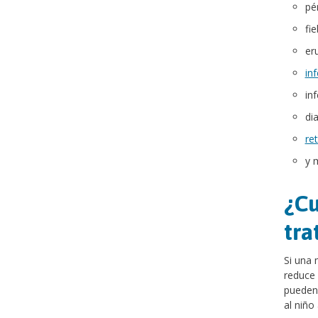
pé
fi
eru
in
in
dia
ret
y 
¿Cu
tra
Si una 
reduce 
pueden 
al niño