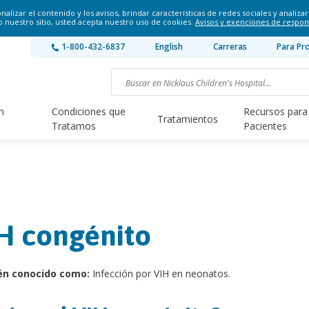
lizar el contenido y los avisos, brindar características de redes sociales y analizar 
o nuestro sitio, usted acepta nuestro uso de cookies.
Avisos y exenciones de respon
1-800-432-6837
English
Carreras
Para Pr
n
Condiciones que
Recursos para
Tratamientos
Tratamos
Pacientes
H congénito
én conocido como:
Infección por VIH en neonatos.