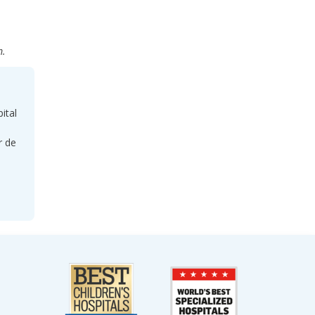
m.
ital
r de