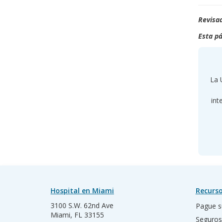
Revisad
Esta pá
La 
int
Hospital en Miami
Recurso
3100 S.W. 62nd Ave
Pague s
Miami, FL 33155
Seguros