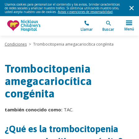
Usamos cookies para personalizar el contenido y los avisos, brindar características
de redes sociales y analizar nuestro tráfico. Si continúa utilizando nuestro sitio,
usted acepta nuestro uso de cookies.
Avisos y exenciones de responsabilidad
.
Menú
Llamar
Buscar
Condiciones
>
Trombocitopenia amegacariocítica congénita
Trombocitopenia
amegacariocítica
congénita
también conocido como:
TAC.
¿Qué es la trombocitopenia