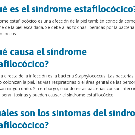
é es el síndrome estafilocócico
rome estafilocócico es una afección de la piel también conocida com
e de la piel escaldada. Se debe a las toxinas liberadas por la bacteria
lococcus.
é causa el síndrome
afilocócico?
a directa de la infección es la bacteria Staphylococcus. Las bacterias
colonizan la piel, las vías respiratorias o el área genital de las perso
an ningún daño. Sin embargo, cuando estas bacterias causan infecci
, liberan toxinas y pueden causar el síndrome estafilocócico.
áles son los síntomas del sínd
afilocócico?