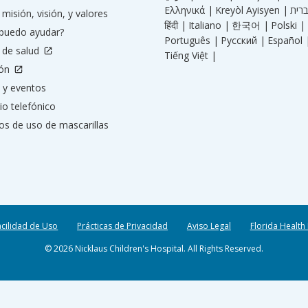
Ελληνικά |
Kreyòl Ayisyen |
misión, visión, y valores
हिंदी |
Italiano |
한국어 |
Polski |
puedo ayudar?
Português |
Русский |
Español 
 de salud
Tiếng Việt |
ión
 y eventos
io telefónico
os de uso de mascarillas
acilidad de Uso
Prácticas de Privacidad
Aviso Legal
Florida Health
© 2026 Nicklaus Children's Hospital. All Rights Reserved.