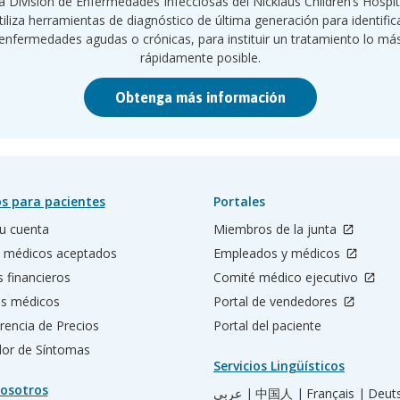
a División de Enfermedades Infecciosas del Nicklaus Children’s Hospit
tiliza herramientas de diagnóstico de última generación para identific
enfermedades agudas o crónicas, para instituir un tratamiento lo má
rápidamente posible.
Obtenga más información
s para pacientes
Portales
u cuenta
Miembros de la junta
 médicos aceptados
Empleados y médicos
s financieros
Comité médico ejecutivo
os médicos
Portal de vendedores
rencia de Precios
Portal del paciente
ador de Síntomas
Servicios Lingüísticos
osotros
عربي |
中国人 |
Français |
Deut