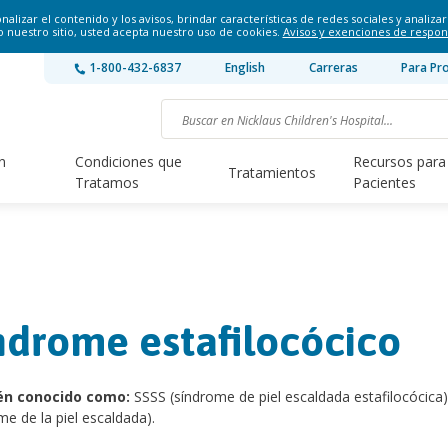
lizar el contenido y los avisos, brindar características de redes sociales y analizar 
o nuestro sitio, usted acepta nuestro uso de cookies.
Avisos y exenciones de respon
1-800-432-6837
English
Carreras
Para Pr
n
Condiciones que
Recursos para
Tratamientos
Tratamos
Pacientes
ndrome estafilocócico
én conocido como:
SSSS (síndrome de piel escaldada estafilocócica)
me de la piel escaldada).