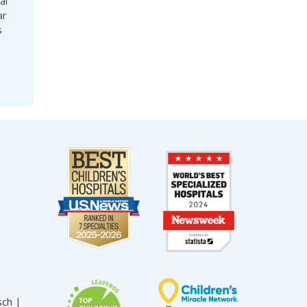
al
ar
s
sch |