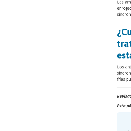
Las amp
enrojec
síndrom
¿Cu
tra
est
Los ant
síndrom
frías pu
Revisad
Esta pá