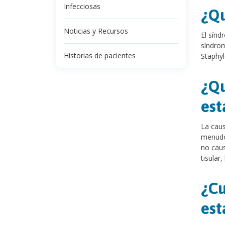
Infecciosas
¿Qu
Noticias y Recursos
El sínd
síndrom
Historias de pacientes
Staphy
¿Qu
est
La caus
menudo 
no caus
tisular
¿Cu
est