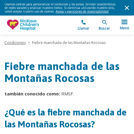
Usamos cookies para personalizar el contenido y los avisos, brindar características
de redes sociales y analizar nuestro tráfico. Si continúa utilizando nuestro sitio,
usted acepta nuestro uso de cookies.
Avisos y exenciones de responsabilidad
.
Menú
Llamar
Buscar
Condiciones
>
Fiebre manchada de las Montañas Rocosas
Fiebre manchada de las
Montañas Rocosas
también conocido como:
RMSF.
¿Qué es la fiebre manchada de
las Montañas Rocosas?