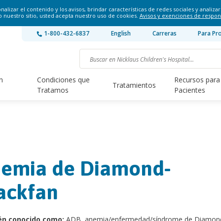
lizar el contenido y los avisos, brindar características de redes sociales y analizar 
o nuestro sitio, usted acepta nuestro uso de cookies.
Avisos y exenciones de respon
1-800-432-6837
English
Carreras
Para Pr
n
Condiciones que
Recursos para
Tratamientos
Tratamos
Pacientes
emia de Diamond-
ackfan
én conocido como:
ADB, anemia/enfermedad/síndrome de Diamon