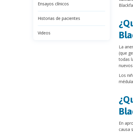
Ensayos clínicos
Blackfa
Historias de pacientes
¿Qu
Bla
Videos
La ane
(que ge
todas l
nuevos 
Los niñ
médula
¿Qu
Bla
En apr
causa s