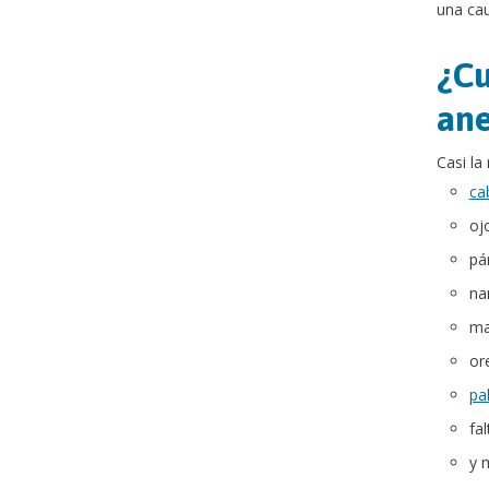
una cau
¿Cu
ane
Casi la
ca
oj
pá
na
ma
or
pa
fal
y 