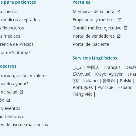
s para pacientes
Portales
u cuenta
Miembros de la junta
 médicos aceptados
Empleados y médicos
s financieros
Comité médico ejecutivo
os médicos
Portal de vendedores
rencia de Precios
Portal del paciente
ador de Síntomas
Servicios Lingüísticos
osotros
عربي |
中国人 |
Français |
Deut
Ελληνικά |
Kreyòl Ayisyen |
misión, visión, y valores
हिंदी |
Italiano |
한국어 |
Polski |
puedo ayudar?
Português |
Русский |
Español 
 de salud
Tiếng Việt |
ión
 y eventos
io telefónico
os de uso de mascarillas