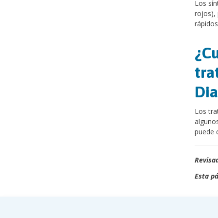
Los sín
rojos), 
rápidos
¿Cu
tra
Di
Los tra
alguno
puede c
Revisad
Esta pá