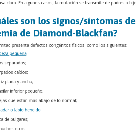
sa clara. En algunos casos, la mutación se transmite de padres a hijo
áles son los signos/síntomas de
mia de Diamond-Blackfan?
 mitad presenta defectos congénitos físicos, como los siguientes:
beza pequeña;
os separados;
rpados caídos;
riz plana y ancha;
xilar inferior pequeño;
ejas que están más abajo de lo normal;
ladar o labio hendido;
ta de pulgares;
muchos otros.