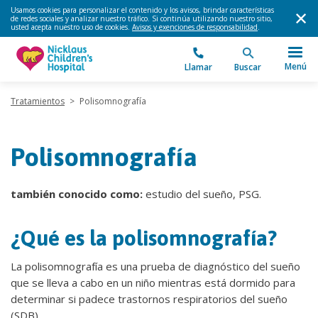
Usamos cookies para personalizar el contenido y los avisos, brindar características
de redes sociales y analizar nuestro tráfico. Si continúa utilizando nuestro sitio,
usted acepta nuestro uso de cookies.
Avisos y exenciones de responsabilidad
.
Menú
Llamar
Buscar
Tratamientos
>
Polisomnografía
Polisomnografía
también conocido como:
estudio del sueño, PSG.
¿Qué es la polisomnografía?
La polisomnografía es una prueba de diagnóstico del sueño
que se lleva a cabo en un niño mientras está dormido para
determinar si padece trastornos respiratorios del sueño
(SDB).