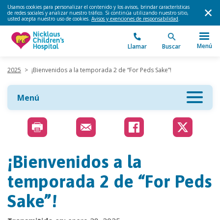
Usamos cookies para personalizar el contenido y los avisos, brindar características
de redes sociales y analizar nuestro tráfico. Si continúa utilizando nuestro sitio,
usted acepta nuestro uso de cookies.
Avisos y exenciones de responsabilidad
.
Menú
Llamar
Buscar
2025
>
¡Bienvenidos a la temporada 2 de “For Peds Sake”!
Menú
¡Bienvenidos a la
temporada 2 de “For Peds
Sake”!