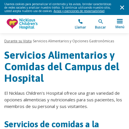
Usamos cookies para personalizar el contenido y los avisos, brindar características
de redes sociales y analizar nuestro tráfico. Si continúa utilizando nuestro sitio,
usted acepta nuestro uso de cookies.
Avisos y exenciones de responsabilidad
.
Menú
Llamar
Buscar
Durante su Visita
Servicios Alimentarios y Opciones Gastronómicas
Servicios Alimentarios y
Comidas del Campus del
Hospital
El Nicklaus Children's Hospital ofrece una gran variedad de
opciones alimenticias y nutricionales para sus pacientes, los
miembros de su personal y sus visitantes.
Servicios de comidas a la