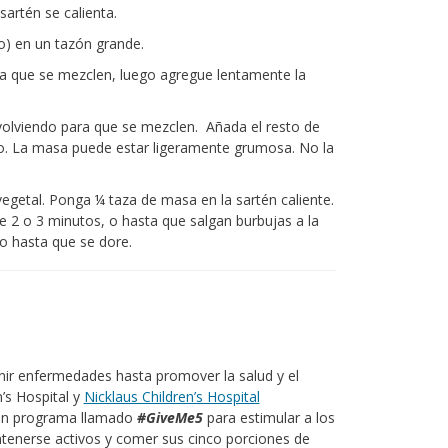
artén se calienta.
io) en un tazón grande.
ta que se mezclen, luego agregue lentamente la
volviendo para que se mezclen. Añada el resto de
o. La masa puede estar ligeramente grumosa. No la
vegetal. Ponga ¼ taza de masa en la sartén caliente.
 2 o 3 minutos, o hasta que salgan burbujas a la
 o hasta que se dore.
ir enfermedades hasta promover la salud y el
n’s Hospital y
Nicklaus Children’s Hospital
 un programa llamado
#GiveMe5
para estimular a los
ntenerse activos y comer sus cinco porciones de