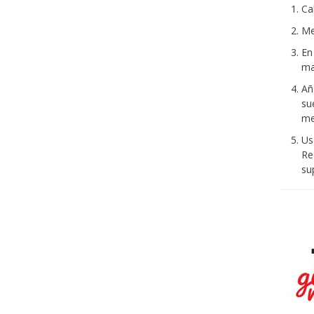
Ca
Me
En
ma
Añ
su
me
Us
Re
su