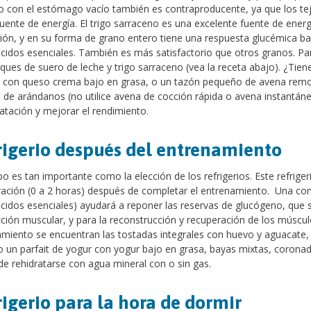
io con el estómago vacío también es contraproducente, ya que los te
ente de energía. El trigo sarraceno es una excelente fuente de ener
ción, y en su forma de grano entero tiene una respuesta glucémica baj
idos esenciales. También es más satisfactorio que otros granos. Pa
ues de suero de leche y trigo sarraceno (vea la receta abajo). ¿Tien
l con queso crema bajo en grasa, o un tazón pequeño de avena remoj
de arándanos (no utilice avena de cocción rápida o avena instantáne
atación y mejorar el rendimiento.
rigerio después del entrenamiento
po es tan importante como la elección de los refrigerios. Este refriger
ación (0 a 2 horas) después de completar el entrenamiento. Una com
idos esenciales) ayudará a reponer las reservas de glucógeno, que 
ción muscular, y para la reconstrucción y recuperación de los músculo
miento se encuentran las tostadas integrales con huevo y aguacate, e
o un parfait de yogur con yogur bajo en grasa, bayas mixtas, corona
e rehidratarse con agua mineral con o sin gas.
igerio para la hora de dormir