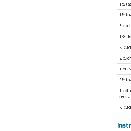
1½ ta
1½ taz
3 cuc
1/8 d
½ cuc
2 cuch
1 huev
3½ taz
1 cdta
reduci
½ cuch
Inst