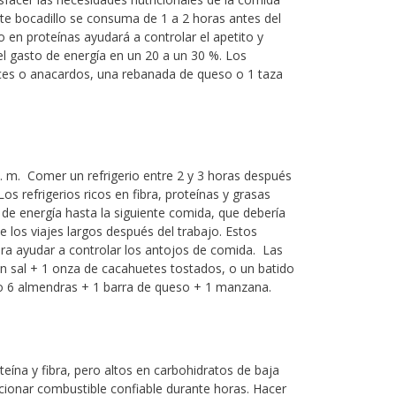
ste bocadillo se consuma de 1 a 2 horas antes del
o en proteínas ayudará a controlar el apetito y
el gasto de energía en un 20 a un 30 %. Los
ces o anacardos, una rebanada de queso o 1 taza
 p. m. Comer un refrigerio entre 2 y 3 horas después
s refrigerios ricos en fibra, proteínas y grasas
 de energía hasta la siguiente comida, que debería
e los viajes largos después del trabajo. Estos
ara ayudar a controlar los antojos de comida. Las
in sal + 1 onza de cacahuetes tostados, o un batido
, o 6 almendras + 1 barra de queso + 1 manzana.
teína y fibra, pero altos en carbohidratos de baja
orcionar combustible confiable durante horas. Hacer