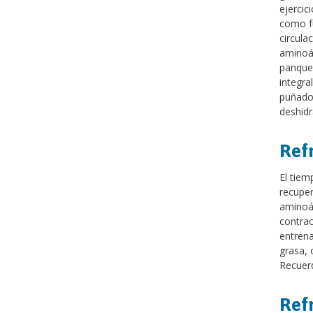
ejercic
como fu
circula
aminoác
panqueq
integra
puñado 
deshidr
Ref
El tiem
recuper
aminoác
contrac
entrena
grasa, 
Recuerd
Refr