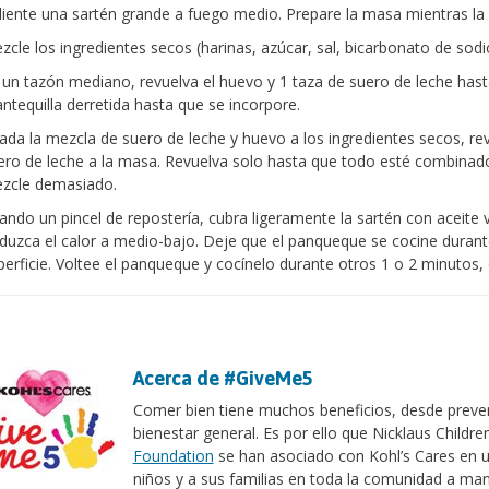
liente una sartén grande a fuego medio. Prepare la masa mientras la s
zcle los ingredientes secos (harinas, azúcar, sal, bicarbonato de sod
 un tazón mediano, revuelva el huevo y 1 taza de suero de leche has
ntequilla derretida hasta que se incorpore.
ada la mezcla de suero de leche y huevo a los ingredientes secos, re
ero de leche a la masa. Revuelva solo hasta que todo esté combinad
zcle demasiado.
ando un pincel de repostería, cubra ligeramente la sartén con aceite 
duzca el calor a medio-bajo. Deje que el panqueque se cocine durante
perficie. Voltee el panqueque y cocínelo durante otros 1 o 2 minutos,
Acerca de #GiveMe5
Comer bien tiene muchos beneficios, desde preven
bienestar general. Es por ello que Nicklaus Childre
Foundation
se han asociado con Kohl’s Cares en
niños y a sus familias en toda la comunidad a ma