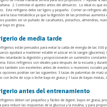
añana. 2. Controlar el apetito antes del almuerzo. Lo ideal es que e
o. Este refrigerio debe ser ligero y pequeño. Comer un refrigerio alt
rá la tasa metabólica ya que la digestión de las proteínas aumenta 
rios pueden ser un puñado de cacahuetes, pistachos, almendras, nue
r bajo en grasa.
rigerio de media tarde
efrigerios están pensados para evitar la caída de energía de las 3:00
uerzo ayudará a mantener estable el azúcar en la sangre (glucemia). Lo
les retardarán la digestión y proporcionarán un suministro constante
cena. Estos refrigerios son ideales para después de la escuela y durant
rios también son excelentes antes de eventos o reuniones sociales p
 opciones podrían ser las siguientes: 3 tazas de palomitas de maíz s
as con leche de soja o leche baja en grasa y 1 taza de bayas mixtas
rigerio antes del entrenamiento
efrigerios deben ser pequeños y fáciles de digerir, bajos en grasa, pro
a para reducir las respuestas de la glucosa y la insulina, y para prop