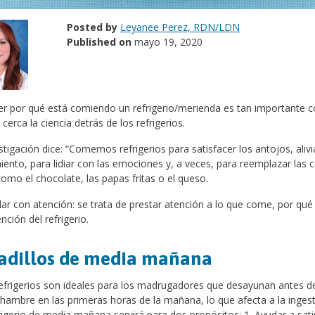
Posted by
Leyanee Perez, RDN/LDN
Published on
mayo 19, 2020
r por qué está comiendo un refrigerio/merienda es tan importante 
cerca la ciencia detrás de los refrigerios.
stigación dice: “Comemos refrigerios para satisfacer los antojos, alivi
iento, para lidiar con las emociones y, a veces, para reemplazar las 
omo el chocolate, las papas fritas o el queso.
r con atención: se trata de prestar atención a lo que come, por q
ención del refrigerio.
adillos de media mañana
efrigerios son ideales para los madrugadores que desayunan antes de 
ambre en las primeras horas de la mañana, lo que afecta a la ingest
igerio de media mañana servirá para dos propósitos: 1. Ayudar a sati