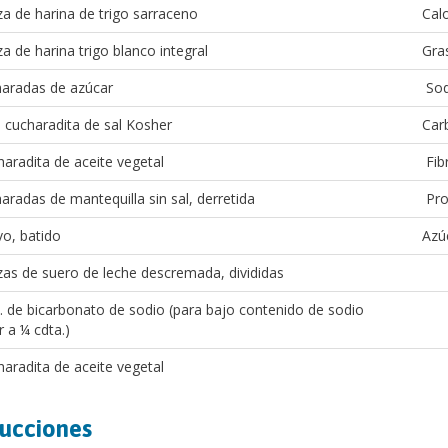
za de harina de trigo sarraceno
Calo
a de harina trigo blanco integral
Gras
haradas de azúcar
Sod
e cucharadita de sal Kosher
Car
haradita de aceite vegetal
Fib
aradas de mantequilla sin sal, derretida
Pro
o, batido
Azú
as de suero de leche descremada, divididas
. de bicarbonato de sodio (para bajo contenido de sodio
r a ¼ cdta.)
aradita de aceite vegetal
rucciones