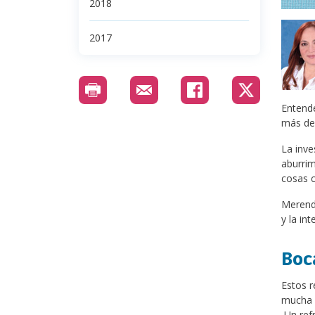
2018
2017
Entende
más de 
La inve
aburrim
cosas c
Merenda
y la int
Boc
Estos r
mucha h
Un refr