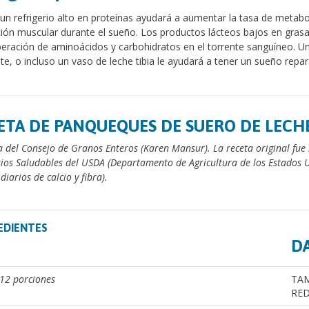
n refrigerio alto en proteínas ayudará a aumentar la tasa de metabo
ión muscular durante el sueño. Los productos lácteos bajos en gras
iberación de aminoácidos y carbohidratos en el torrente sanguíneo. U
nte, o incluso un vaso de leche tibia le ayudará a tener un sueño rep
ETA DE PANQUEQUES DE SUERO DE LECH
a del Consejo de Granos Enteros (Karen Mansur). La receta original fue
rios Saludables del USDA (Departamento de Agricultura de los Estados 
diarios de calcio y fibra).
EDIENTES
D
12 porciones
TAM
RED