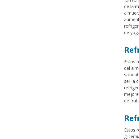
de la m
almuerz
aumenta
refrige
de yogu
Ref
Estos r
del alm
saludab
ser la 
refrige
mejores
de frut
Ref
Estos r
glicemi