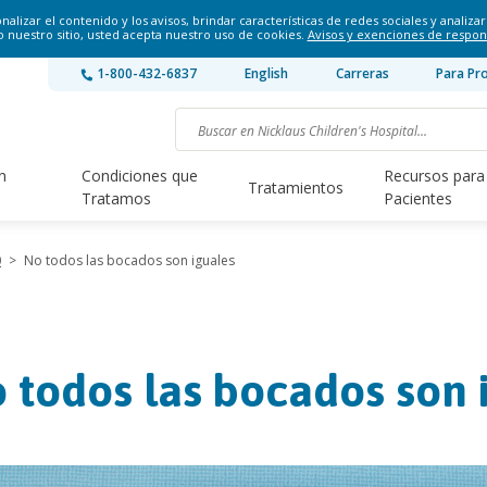
lizar el contenido y los avisos, brindar características de redes sociales y analizar 
o nuestro sitio, usted acepta nuestro uso de cookies.
Avisos y exenciones de respon
1-800-432-6837
English
Carreras
Para Pr
n
Condiciones que
Recursos para
Tratamientos
Tratamos
Pacientes
0
>
No todos las bocados son iguales
 todos las bocados son 