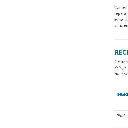
Comer u
reparac
lenta l
suficie
REC
Cortesí
Refrige
valores 
INGR
Rinde 