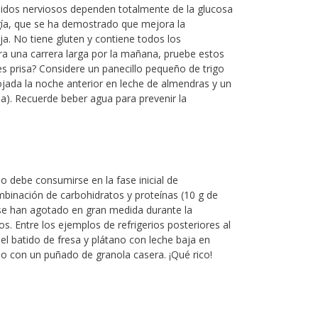
jidos nerviosos dependen totalmente de la glucosa
gía, que se ha demostrado que mejora la
a. No tiene gluten y contiene todos los
ra una carrera larga por la mañana, pruebe estos
es prisa? Considere un panecillo pequeño de trigo
ada la noche anterior en leche de almendras y un
a). Recuerde beber agua para prevenir la
io debe consumirse en la fase inicial de
binación de carbohidratos y proteínas (10 g de
se han agotado en gran medida durante la
s. Entre los ejemplos de refrigerios posteriores al
l batido de fresa y plátano con leche baja en
do con un puñado de granola casera. ¡Qué rico!