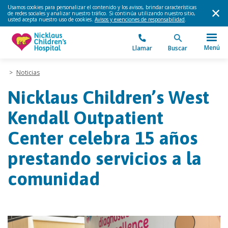
Usamos cookies para personalizar el contenido y los avisos, brindar características
de redes sociales y analizar nuestro tráfico. Si continúa utilizando nuestro sitio,
usted acepta nuestro uso de cookies.
Avisos y exenciones de responsabilidad
.
Menú
Llamar
Buscar
>
Noticias
Nicklaus Children’s West
Kendall Outpatient
Center celebra 15 años
prestando servicios a la
comunidad