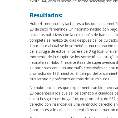
existe IAA; abra el pecho de forma selectiva; use el
Resultados:
Hubo 41 neonatos y lactantes a los que se sometió 
20 de sexo femenino). Un neonato nacido con bajo p
cuidados paliativos con la colocación de bandas art
completa se realizó 26 días después de los cuidados 
1 paciente al cual se lo sometió a una reparación d
de la cirugía de estos niños era de 3 kg (con una va
momento de la cirugía. Se los sometió a la cirugía 
neonatales. Hubo 1 muerte (tasa de supervivencia d
11 pacientes con una anomalía cromosómica docume
promedio de 183 minutos. El tiempo del pinzamiento
circulatorio hipotérmico de más de 10 minutos.
No hubo pacientes que experimentaran bloqueo car
20 pacientes a los que se los sometió a cuidados pali
hasta la siguiente cirugía fue, en promedio, de 962 d
derecho con inserción de una ventrículo derecho en
3 pacientes a los que se les realizó reconstrucción d