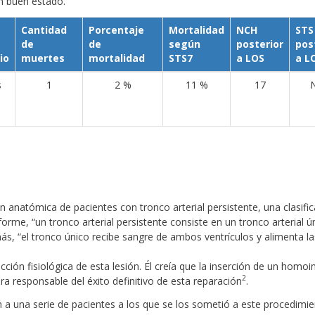
en buen estado.
Cantidad
Porcentaje
Mortalidad
NCH
STS
de
de
según
posterior
pos
io
muertes
mortalidad
STS7
a LOS
a L
s
1
2 %
11 %
17
ón anatómica de pacientes con tronco arterial persistente, una clasifi
forme, “un tronco arterial persistente consiste en un tronco arterial ú
más, “el tronco único recibe sangre de ambos ventrículos y alimenta la
ión fisiológica de esta lesión. Él creía que la inserción de un homoi
2
ra responsable del éxito definitivo de esta reparación
.
on a una serie de pacientes a los que se los sometió a este procedimi