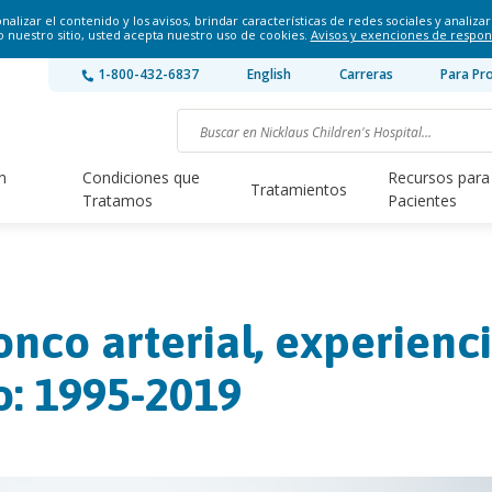
lizar el contenido y los avisos, brindar características de redes sociales y analizar 
o nuestro sitio, usted acepta nuestro uso de cookies.
Avisos y exenciones de respon
1-800-432-6837
English
Carreras
Para Pr
n
Condiciones que
Recursos para
Tratamientos
Tratamos
Pacientes
onco arterial, experienc
o: 1995-2019