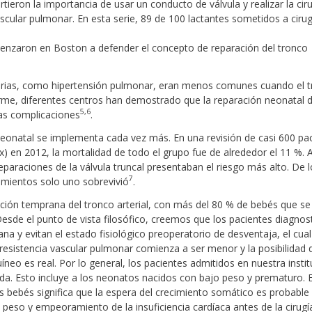
irtieron la importancia de usar un conducto de válvula y realizar la cir
scular pulmonar. En esta serie, 89 de 100 lactantes sometidos a cirug
omenzaron en Boston a defender el concepto de reparación del tronco
torias, como hipertensión pulmonar, eran menos comunes cuando el 
rme, diferentes centros han demostrado que la reparación neonatal d
5,6
as complicaciones
.
 neonatal se implementa cada vez más. En una revisión de casi 600 pa
x) en 2012, la mortalidad de todo el grupo fue de alrededor el 11 %. 
eparaciones de la válvula truncal presentaban el riesgo más alto. De 
7
imientos solo uno sobrevivió
.
ción temprana del tronco arterial, con más del 80 % de bebés que se
esde el punto de vista filosófico, creemos que los pacientes diagnos
ana y evitan el estado fisiológico preoperatorio de desventaja, el cual
esistencia vascular pulmonar comienza a ser menor y la posibilidad 
íneo es real. Por lo general, los pacientes admitidos en nuestra insti
vida. Esto incluye a los neonatos nacidos con bajo peso y prematuro. E
s bebés significa que la espera del crecimiento somático es probable
eso y empeoramiento de la insuficiencia cardíaca antes de la cirugí