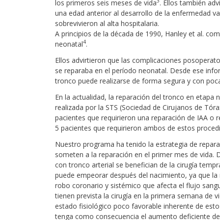
3
los primeros seis meses de vida
. Ellos también adv
una edad anterior al desarrollo de la enfermedad va
sobrevivieron al alta hospitalaria.
A principios de la década de 1990, Hanley et al. c
4
neonatal
.
Ellos advirtieron que las complicaciones posopera
se reparaba en el período neonatal. Desde ese info
tronco puede realizarse de forma segura y con poc
En la actualidad, la reparación del tronco en etapa
realizada por la STS (Sociedad de Cirujanos de Tóra
pacientes que requirieron una reparación de IAA o r
5 pacientes que requirieron ambos de estos proced
Nuestro programa ha tenido la estrategia de repara
someten a la reparación en el primer mes de vida. D
con tronco arterial se benefician de la cirugía tempr
puede empeorar después del nacimiento, ya que la r
robo coronario y sistémico que afecta el flujo sangu
tienen prevista la cirugía en la primera semana de 
estado fisiológico poco favorable inherente de esto
tenga como consecuencia el aumento deficiente de p