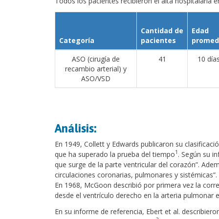
Todos los pacientes recibieron el alta hospitalaria 
Cantidad de
Edad
Categoría
pacientes
promed
ASO (cirugía de
41
10 día
recambio arterial) y
ASO/VSD
Análisis:
En 1949, Collett y Edwards publicaron su clasificaci
1
que ha superado la prueba del tiempo
. Según su in
que surge de la parte ventricular del corazón”. Ade
circulaciones coronarias, pulmonares y sistémicas”.
En 1968, McGoon describió por primera vez la correcc
desde el ventrículo derecho en la arteria pulmonar e
En su informe de referencia, Ebert et al. describier