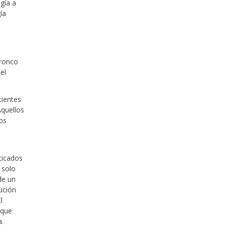
ugía a
ía
tronco
el
cientes
Aquellos
los
ticados
 solo
de un
tución
l
 que
a.