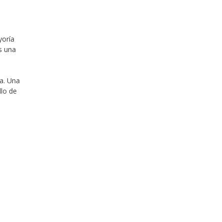
yoría
s una
ta. Una
llo de