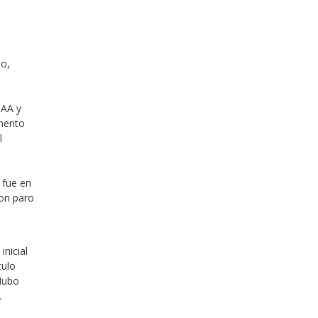
no,
IAA y
omento
l
 fue en
ron paro
inicial
culo
 Hubo
.