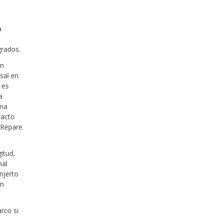
a
grados.
ón
rsal en
 es
a
una
racto
. Repare
itud,
mal
injerto
ón
arco si