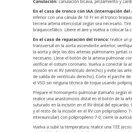
Canulación:
canulación bicava, pinzamiento y cardio
En el caso de tronco con IAA (interrupción del 
inferior con una cánula de 10 Fr en el tronco braqui
tercera arteria intercostal según sea necesario. Tir
braquiocefálico. Libere el aire y vuelva a colocar la
En el caso de reparación del tronco:
realice un 
transversal en la aorta ascendente anterior; verifiqu
la aorta y deje las dos arterias pulmonares juntas co
necesario. Llene el botón de la arteria pulmonar con
verificar el ostium coronario. Vuelva a conectar la 
incisión en el RV (ventrículo derecho) y evite las ar
de salida de ventrículo derecho). Corte el parche de
el VSD sin ninguna técnica de toque usando polipropi
Prepare el homoinjerto pulmonar (tamaño según el pa
realice una anastomosis distal en el botón de la ar
suturado en la incisión en el RV distal del epicardio
y el resto de la incisión en el RV con polipropileno 
interauricular) con polipropileno 7-0; cierre la auríc
Vuelva a subir la temperatura; realice una TEE (ecoca