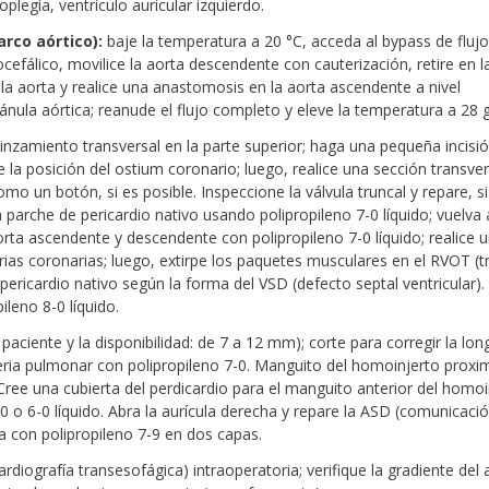
plegía, ventrículo auricular izquierdo.
arco aórtico):
baje la temperatura a 20 °C, acceda al bypass de flujo
ocefálico, movilice la aorta descendente con cauterización, retire en l
e la aorta y realice una anastomosis en la aorta ascendente a nivel
 cánula aórtica; reanude el flujo completo y eleve la temperatura a 28 
pinzamiento transversal en la parte superior; haga una pequeña incisi
e la posición del ostium coronario; luego, realice una sección transve
mo un botón, si es posible. Inspeccione la válvula truncal y repare, si
 parche de pericardio nativo usando polipropileno 7-0 líquido; vuelva 
aorta ascendente y descendente con polipropileno 7-0 líquido; realice 
terias coronarias; luego, extirpe los paquetes musculares en el RVOT (t
 pericardio nativo según la forma del VSD (defecto septal ventricular)
leno 8-0 líquido.
ciente y la disponibilidad: de 7 a 12 mm); corte para corregir la long
teria pulmonar con polipropileno 7-0. Manguito del homoinjerto proxi
. Cree una cubierta del perdicardio para el manguito anterior del homo
7-0 o 6-0 líquido. Abra la aurícula derecha y repare la ASD (comunicaci
ula con polipropileno 7-9 en dos capas.
rdiografía transesofágica) intraoperatoria; verifique la gradiente del 