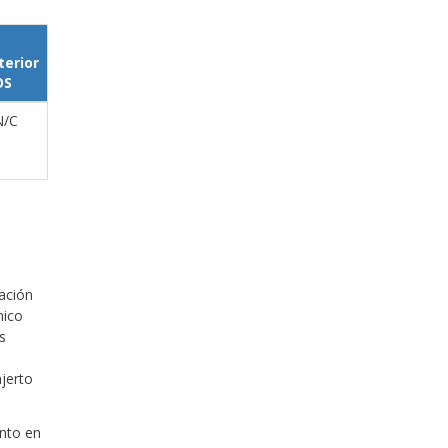
terior
OS
N/C
cación
nico
s
njerto
ento en