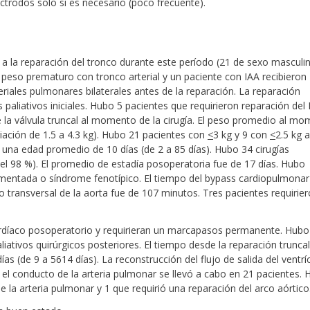
ectrodos solo si es necesario (poco frecuente).
a la reparación del tronco durante este período (21 de sexo masculi
eso prematuro con tronco arterial y un paciente con IAA recibieron
eriales pulmonares bilaterales antes de la reparación. La reparación
paliativos iniciales. Hubo 5 pacientes que requirieron reparación del 
e la válvula truncal al momento de la cirugía. El peso promedio al m
riación de 1.5 a 4.3 kg). Hubo 21 pacientes con
<
3 kg y 9 con
<
2.5 kg a
a una edad promedio de 10 días (de 2 a 85 días). Hubo 34 cirugías
el 98 %). El promedio de estadía posoperatoria fue de 17 días. Hubo
ntada o síndrome fenotípico. El tiempo del bypass cardiopulmonar
 transversal de la aorta fue de 107 minutos. Tres pacientes requirie
díaco posoperatorio y requirieran un marcapasos permanente. Hubo
ativos quirúrgicos posteriores. El tiempo desde la reparación truncal 
ías (de 9 a 5614 días). La reconstrucción del flujo de salida del ventrí
 el conducto de la arteria pulmonar se llevó a cabo en 21 pacientes.
e la arteria pulmonar y 1 que requirió una reparación del arco aórtico