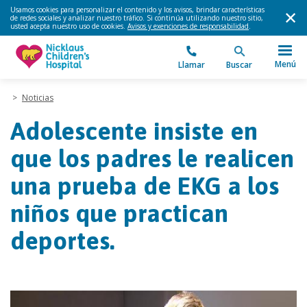
Usamos cookies para personalizar el contenido y los avisos, brindar características
de redes sociales y analizar nuestro tráfico. Si continúa utilizando nuestro sitio,
usted acepta nuestro uso de cookies.
Avisos y exenciones de responsabilidad
.
Menú
Llamar
Buscar
>
Noticias
Adolescente insiste en
que los padres le realicen
una prueba de EKG a los
niños que practican
deportes.