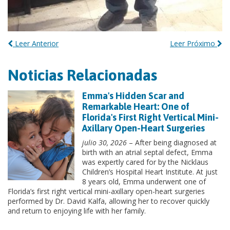
Leer Anterior
Leer Próximo
Noticias Relacionadas
Emma's Hidden Scar and
Remarkable Heart: One of
Florida's First Right Vertical Mini-
Axillary Open-Heart Surgeries
julio 30, 2026
– After being diagnosed at
birth with an atrial septal defect, Emma
was expertly cared for by the Nicklaus
Children’s Hospital Heart Institute. At just
8 years old, Emma underwent one of
Florida’s first right vertical mini-axillary open-heart surgeries
performed by Dr. David Kalfa, allowing her to recover quickly
and return to enjoying life with her family.