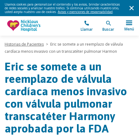
Usamos cookies para personalizar el contenido y los avisos, brindar características
de redes sociales y analizar nuestro tráfico. Si continúa utilizando nuestro sitio,
usted acepta nuestro uso de cookies.
Avisos y exenciones de responsabilidad
.
Menú
Llamar
Buscar
Historias de Pacientes
>
Eric se somete a un reemplazo de válvula
cardíaca menos invasivo con un transcatéter pulmonar Harmon
Eric se somete a un
reemplazo de válvula
cardíaca menos invasivo
con válvula pulmonar
transcatéter Harmony
aprobada por la FDA