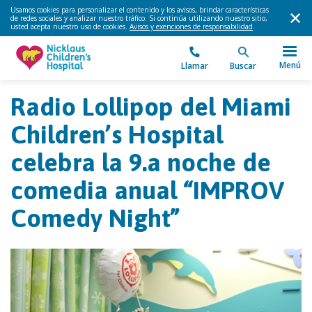
Usamos cookies para personalizar el contenido y los avisos, brindar características
de redes sociales y analizar nuestro tráfico. Si continúa utilizando nuestro sitio,
usted acepta nuestro uso de cookies.
Avisos y exenciones de responsabilidad
.
Menú
Llamar
Buscar
Radio Lollipop del Miami
Children’s Hospital
celebra la 9.a noche de
comedia anual “IMPROV
Comedy Night”