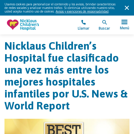
Usamos cookies para personalizar el contenido y los avisos, brindar características
de redes sociales y analizar nuestro tráfico. Si continúa utilizando nuestro sitio,
usted acepta nuestro uso de cookies.
Avisos y exenciones de responsabilidad
.
Menú
Llamar
Buscar
Nicklaus Children’s
Hospital fue clasificado
una vez más entre los
mejores hospitales
infantiles por U.S. News &
World Report