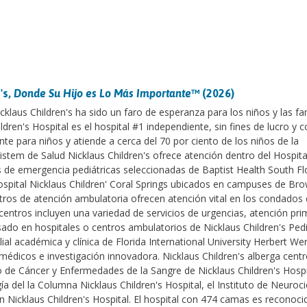
's,
Donde Su Hijo es Lo Más Importante
™ (2026)
klaus Children's ha sido un faro de esperanza para los niños y las fa
ldren's Hospital es el hospital #1 independiente, sin fines de lucro y 
nte para niños y atiende a cerca del 70 por ciento de los niños de la
istem de Salud Nicklaus Children's ofrece atención dentro del Hospit
s de emergencia pediátricas seleccionadas de Baptist Health South Fl
 Hospital Nicklaus Children' Coral Springs ubicados en campuses de Br
tros de atención ambulatoria ofrecen atención vital en los condados
ntros incluyen una variedad de servicios de urgencias, atención pri
sado en hospitales o centros ambulatorios de Nicklaus Children's Pedi
ilial académica y clínica de Florida International University Herbert W
médicos e investigación innovadora. Nicklaus Children's alberga cent
 de Cáncer y Enfermedades de la Sangre de Nicklaus Children's Hospit
ía del la Columna Nicklaus Children's Hospital, el Instituto de Neuroc
zón Nicklaus Children's Hospital. El hospital con 474 camas es reconoci