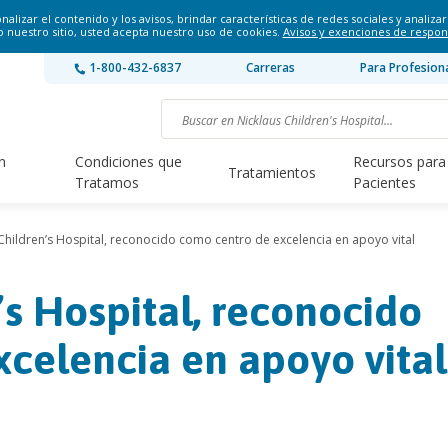
lizar el contenido y los avisos, brindar características de redes sociales y analizar 
o nuestro sitio, usted acepta nuestro uso de cookies.
Avisos y exenciones de respon
1-800-432-6837
Carreras
Para Profesion
n
Condiciones que
Recursos para
Tratamientos
Tratamos
Pacientes
Children’s Hospital, reconocido como centro de excelencia en apoyo vital
’s Hospital, reconocido
celencia en apoyo vital