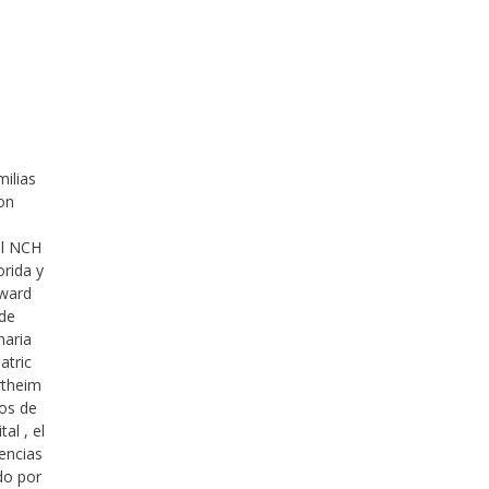
milias
con
al NCH
orida y
oward
 de
maria
atric
ertheim
ros de
al , el
iencias
do por