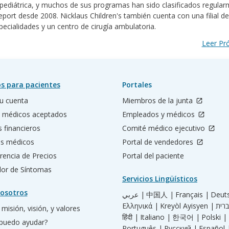
 pediátrica, y muchos de sus programas han sido clasificados regula
port desde 2008. Nicklaus Children's también cuenta con una filial de
pecialidades y un centro de cirugía ambulatoria.
Leer P
s para pacientes
Portales
u cuenta
Miembros de la junta
 médicos aceptados
Empleados y médicos
s financieros
Comité médico ejecutivo
os médicos
Portal de vendedores
rencia de Precios
Portal del paciente
ador de Síntomas
Servicios Lingüísticos
osotros
عربي |
中国人 |
Français |
Deut
Ελληνικά |
Kreyòl Ayisyen |
misión, visión, y valores
हिंदी |
Italiano |
한국어 |
Polski |
puedo ayudar?
Português |
Русский |
Español 