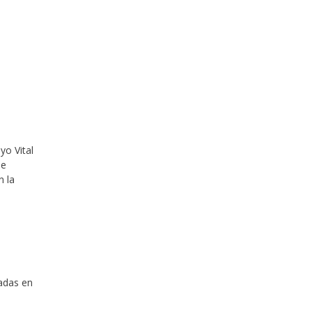
yo Vital
se
n la
sadas en