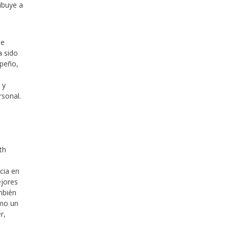
ibuye a
ue
a sido
mpeño,
 y
rsonal.
th
5
cia en
ejores
ambién
omo un
r,