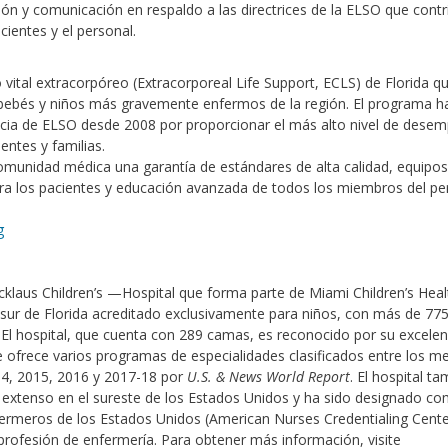
ón y comunicación en respaldo a las directrices de la ELSO que contr
cientes y el personal.
 vital extracorpóreo (Extracorporeal Life Support, ECLS) de Florida q
 bebés y niños más gravemente enfermos de la región. El programa h
ia de ELSO desde 2008 por proporcionar el más alto nivel de dese
entes y familias.
omunidad médica una garantía de estándares de alta calidad, equipos
ara los pacientes y educación avanzada de todos los miembros del pe
g
cklaus Children’s —Hospital que forma parte de Miami Children’s Heal
 sur de Florida acreditado exclusivamente para niños, con más de 77
 El hospital, que cuenta con 289 camas, es reconocido por su excelen
e ofrece varios programas de especialidades clasificados entre los m
14, 2015, 2016 y 2017-18 por
U.S. & News World Report
. El hospital t
extenso en el sureste de los Estados Unidos y ha sido designado c
fermeros de los Estados Unidos (American Nurses Credentialing Cente
 profesión de enfermería. Para obtener más información, visite