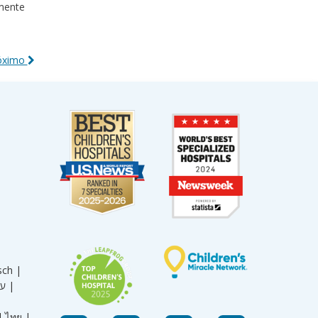
rmente
róximo
sch |
עברית |
|
ไทย |