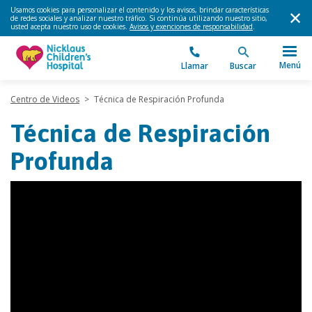
Usamos cookies para personalizar el contenido y los avisos, brindar características
de redes sociales y analizar nuestro tráfico. Si continúa utilizando nuestro sitio,
usted acepta nuestro uso de cookies.
Avisos y exenciones de responsabilidad
.
Menú
Llamar
Buscar
Centro de Videos
>
Técnica de Respiración Profunda
Técnica de Respiración
Profunda