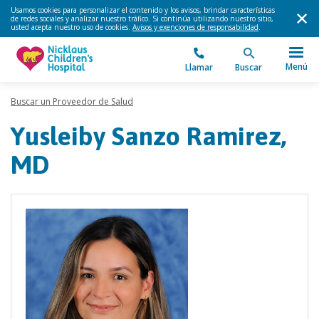
Usamos cookies para personalizar el contenido y los avisos, brindar características
de redes sociales y analizar nuestro tráfico. Si continúa utilizando nuestro sitio,
usted acepta nuestro uso de cookies.
Avisos y exenciones de responsabilidad
.
Menú
Llamar
Buscar
Buscar un Proveedor de Salud
Yusleiby Sanzo Ramirez,
MD