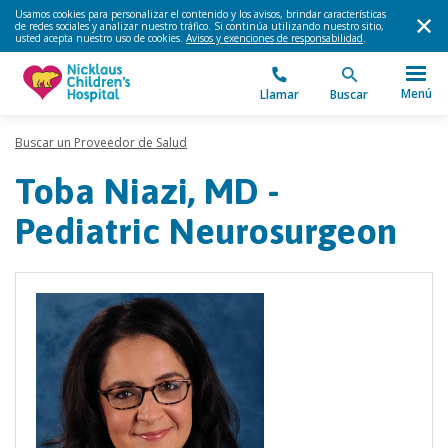
Usamos cookies para personalizar el contenido y los avisos, brindar características
de redes sociales y analizar nuestro tráfico. Si continúa utilizando nuestro sitio,
usted acepta nuestro uso de cookies.
Avisos y exenciones de responsabilidad
.
Menú
Llamar
Buscar
Buscar un Proveedor de Salud
Toba Niazi, MD -
Pediatric Neurosurgeon