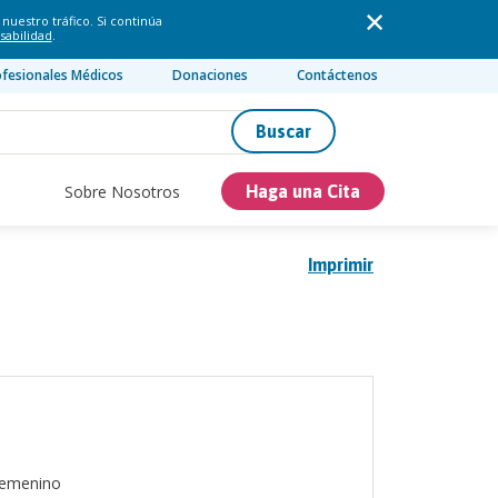
nuestro tráfico. Si continúa
sabilidad
.
ofesionales Médicos
Donaciones
Contáctenos
Buscar
Sobre Nosotros
Haga una Cita
Imprimir
emenino