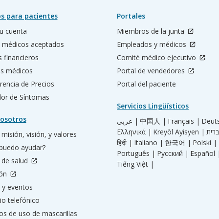
s para pacientes
Portales
u cuenta
Miembros de la junta
 médicos aceptados
Empleados y médicos
s financieros
Comité médico ejecutivo
os médicos
Portal de vendedores
rencia de Precios
Portal del paciente
ador de Síntomas
Servicios Lingüísticos
osotros
عربي |
中国人 |
Français |
Deut
Ελληνικά |
Kreyòl Ayisyen |
misión, visión, y valores
हिंदी |
Italiano |
한국어 |
Polski |
puedo ayudar?
Português |
Русский |
Español 
 de salud
Tiếng Việt |
ión
 y eventos
io telefónico
os de uso de mascarillas