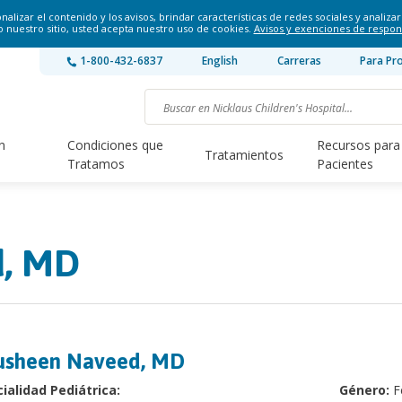
lizar el contenido y los avisos, brindar características de redes sociales y analizar 
o nuestro sitio, usted acepta nuestro uso de cookies.
Avisos y exenciones de respon
1-800-432-6837
English
Carreras
Para Pr
n
Condiciones que
Recursos para
Tratamientos
Tratamos
Pacientes
, MD
usheen Naveed, MD
ialidad Pediátrica:
Género:
F