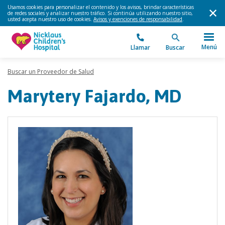
Usamos cookies para personalizar el contenido y los avisos, brindar características
de redes sociales y analizar nuestro tráfico. Si continúa utilizando nuestro sitio,
usted acepta nuestro uso de cookies.
Avisos y exenciones de responsabilidad
.
Menú
Llamar
Buscar
Buscar un Proveedor de Salud
Marytery Fajardo, MD