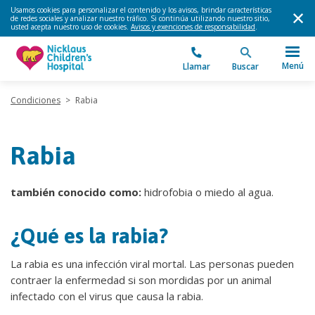
Usamos cookies para personalizar el contenido y los avisos, brindar características
de redes sociales y analizar nuestro tráfico. Si continúa utilizando nuestro sitio,
usted acepta nuestro uso de cookies.
Avisos y exenciones de responsabilidad
.
Menú
Llamar
Buscar
Condiciones
>
Rabia
Rabia
también conocido como:
hidrofobia o miedo al agua.
¿Qué es la rabia?
La rabia es una infección viral mortal. Las personas pueden
contraer la enfermedad si son mordidas por un animal
infectado con el virus que causa la rabia.