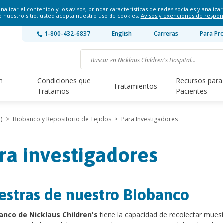
lizar el contenido y los avisos, brindar características de redes sociales y analizar 
o nuestro sitio, usted acepta nuestro uso de cookies.
Avisos y exenciones de respon
1-800-432-6837
English
Carreras
Para Pr
n
Condiciones que
Recursos para
Tratamientos
Tratamos
Pacientes
)
>
Biobanco y Repositorio de Tejidos
>
Para Investigadores
ra investigadores
stras de nuestro Biobanco
anco de Nicklaus Children's
tiene la capacidad de recolectar mues