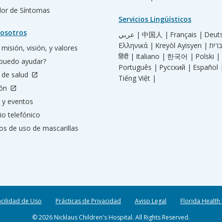
ador de Síntomas
Servicios Lingüísticos
osotros
عربي |
中国人 |
Français |
Deut
Ελληνικά |
Kreyòl Ayisyen |
misión, visión, y valores
हिंदी |
Italiano |
한국어 |
Polski |
puedo ayudar?
Português |
Русский |
Español 
 de salud
Tiếng Việt |
ión
 y eventos
io telefónico
os de uso de mascarillas
acilidad de Uso
Prácticas de Privacidad
Aviso Legal
Florida Health
© 2026 Nicklaus Children's Hospital. All Rights Reserved.