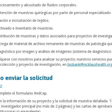
ocesamiento y alicuotado de fluidos corporales.
tención de muestras quirúrgicas por parte de personal especializado u
ación e incrustación de tejidos.
chivado e inventario de muestras.
stribución de muestras y datos asociados para proyectos de investiga
trega de material de archivo remanente de muestras de patología quir
agnóstico por imagen y análisis de imágenes (sistema de diagnóstico 
uese con nosotros para analizar su proyecto; nuestros servicios pu
colección y proyecto de investigación, en
biobank@nicklaushealth.or
 enviar la solicitud
:
mplete el formulario RedCap.
n la información de su proyecto y la solicitud de muestra detallada. T
l investigador principal (no más de 2 páginas) y las cartas de aprobac
tituciona) (o equivalente).