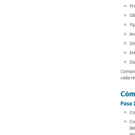
Pr
Ob
Fij
Ar
Di
En
Di
Comuníq
cada re
Cómo
Paso 1
Co
Co
de
Ins