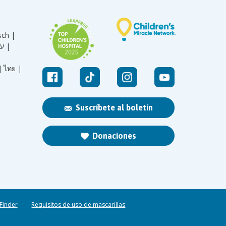
sch |
עברית |
|
ไทย |
Suscríbete al boletín
Donaciones
 Finder
Requisitos de uso de mascarillas