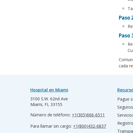
Ta
Paso 2
Re
Paso 3
Re
Cu
Comuníq
cada re
Hospital en Miami
Recurso
3100 S.W. 62nd Ave
Pague s
Miami, FL 33155
Seguros
Número de teléfono:
+1(305)666-6511
Servicio
Registr
Para llamar sin cargo:
+1(800)432-6837
Transpa