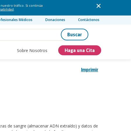
nuestro tráfico. Si continúa
sabilidad
.
ofesionales Médicos
Donaciones
Contáctenos
Buscar
Sobre Nosotros
Haga una Cita
Imprimir
tras de sangre (almacenar ADN extraído) y datos de