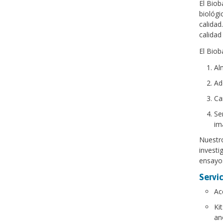
El Biob
biológi
calidad
calidad
El Biob
Al
Ad
Ca
Se
im
Nuestro
investi
ensayos
Servic
Ac
Ki
an