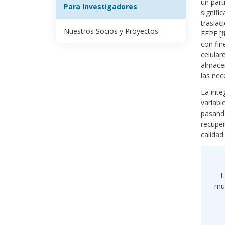
un part
Para Investigadores
signifi
traslac
Nuestros Socios y Proyectos
FFPE [f
con fin
celular
almacen
las nec
La inte
variabl
pasando
recuper
calidad.
L
mue