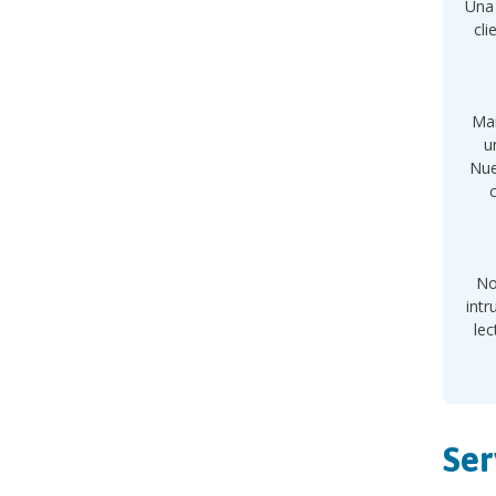
Una 
cli
Man
u
Nue
No
intr
lec
Ser