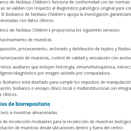
anco de Nicklaus Children's funciona de conformidad con las normas 
cas se validan con respecto al diagnóstico patológico original para co
. El Biobanco de Nicklaus Children's apoya la investigación garantiza
 anotadas con datos clínicos.
anco de Nicklaus Children's proporciona los siguientes servicios:
macenamiento de muestras.
quisición, procesamiento, archivado y distribución de tejidos y fluidos
racterización de muestras, control de calidad y vinculación con anotac
rvicios auxiliares que incluyen histología, inmunohistoquímica, extrac
ágenes/diagnóstico por imagen asistido por computadora.
 Biobanco está diseñado para cumplir los requisitos de manipulación
gación, biobanco o ensayo clínico local o multiinstitucional con inte
 clínicos.
ios de biorrepositorio
ceso a muestras almacenadas.
ts de recolección modulares para la recolección de muestras biológica
otación de muestras desde ubicaciones dentro y fuera del centro.