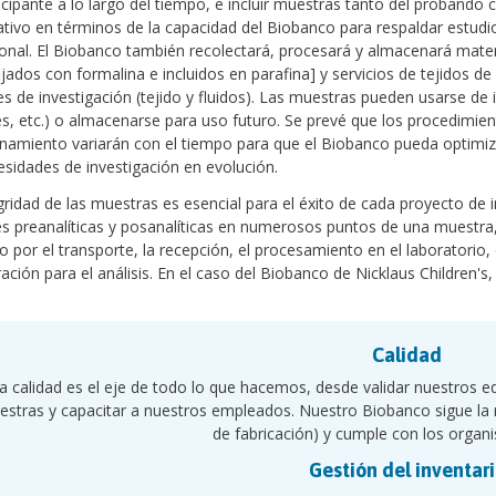
icipante a lo largo del tiempo, e incluir muestras tanto del proban
cativo en términos de la capacidad del Biobanco para respaldar estud
ional. El Biobanco también recolectará, procesará y almacenará materia
ijados con formalina e incluidos en parafina] y servicios de tejidos 
es de investigación (tejido y fluidos). Las muestras pueden usarse d
es, etc.) o almacenarse para uso futuro. Se prevé que los procedimie
amiento variarán con el tiempo para que el Biobanco pueda optimiza
esidades de investigación en evolución.
gridad de las muestras es esencial para el éxito de cada proyecto de i
es preanalíticas y posanalíticas en numerosos puntos de una muest
 por el transporte, la recepción, el procesamiento en el laboratorio,
ación para el análisis. En el caso del Biobanco de Nicklaus Children's
Calidad
a calidad es el eje de todo lo que hacemos, desde validar nuestros e
stras y capacitar a nuestros empleados. Nuestro Biobanco sigue la
de fabricación) y cumple con los organ
Gestión del inventar