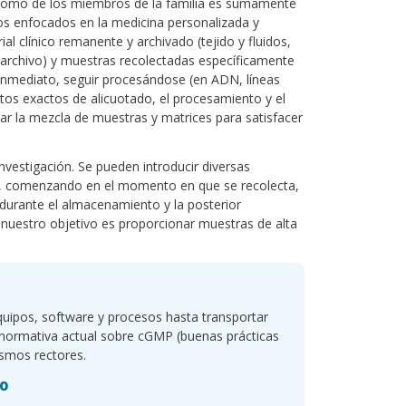
do como de los miembros de la familia es sumamente
ios enfocados en la medicina personalizada y
l clínico remanente y archivado (tejido y fluidos,
de archivo) y muestras recolectadas específicamente
e inmediato, seguir procesándose (en ADN, líneas
ntos exactos de alicuotado, el procesamiento y el
r la mezcla de muestras y matrices para satisfacer
nvestigación. Se pueden introducir diversas
ra, comenzando en el momento en que se recolecta,
 durante el almacenamiento y la posterior
, nuestro objetivo es proporcionar muestras de alta
quipos, software y procesos hasta transportar
 normativa actual sobre cGMP (buenas prácticas
ismos rectores.
io