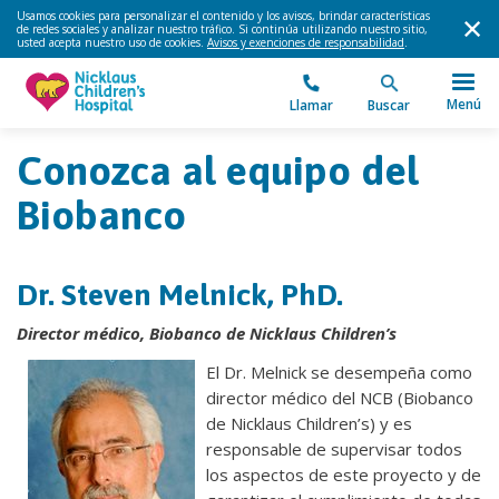
Usamos cookies para personalizar el contenido y los avisos, brindar características
de redes sociales y analizar nuestro tráfico. Si continúa utilizando nuestro sitio,
usted acepta nuestro uso de cookies.
Avisos y exenciones de responsabilidad
.
Menú
Llamar
Buscar
Conozca al equipo del
Biobanco
Dr. Steven Melnick, PhD.
Director médico, Biobanco de Nicklaus Children’s
El Dr. Melnick se desempeña como
director médico del NCB (Biobanco
de Nicklaus Children’s) y es
responsable de supervisar todos
los aspectos de este proyecto y de