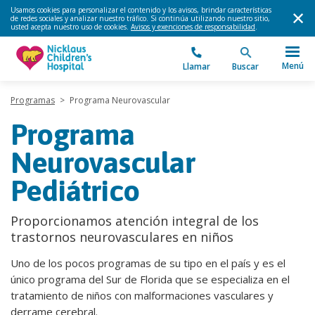
Usamos cookies para personalizar el contenido y los avisos, brindar características
de redes sociales y analizar nuestro tráfico. Si continúa utilizando nuestro sitio,
usted acepta nuestro uso de cookies.
Avisos y exenciones de responsabilidad
.
Menú
Llamar
Buscar
Programas
>
Programa Neurovascular
Programa
Neurovascular
Pediátrico
Proporcionamos atención integral de los
trastornos neurovasculares en niños
Uno de los pocos programas de su tipo en el país y es el
único programa del Sur de Florida que se especializa en el
tratamiento de niños con malformaciones vasculares y
derrame cerebral.