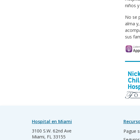
niños y
No se p
alma y,
acompáñ
sus fam
Hospital en Miami
Recurso
3100 S.W. 62nd Ave
Pague s
Miami, FL 33155
Seguros