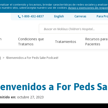
lizar el contenido y los avisos, brindar características de redes sociales y analizar 
o nuestro sitio, usted acepta nuestro uso de cookies.
Avisos y exenciones de respon
1-800-432-6837
English
Carreras
Para Pr
n
Condiciones que
Recursos para
Tratamientos
Tratamos
Pacientes
3
>
!Bienvenidos a For Peds Sake Podcast!
ienvenidos a For Peds S
itido en:
octubre 27, 2023