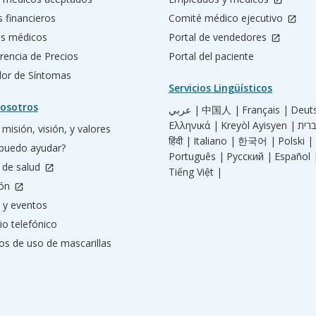
s financieros
Comité médico ejecutivo
os médicos
Portal de vendedores
rencia de Precios
Portal del paciente
ador de Síntomas
Servicios Lingüísticos
osotros
عربي |
中国人 |
Français |
Deut
Ελληνικά |
Kreyòl Ayisyen |
misión, visión, y valores
हिंदी |
Italiano |
한국어 |
Polski |
puedo ayudar?
Português |
Русский |
Español 
 de salud
Tiếng Việt |
ión
 y eventos
io telefónico
os de uso de mascarillas