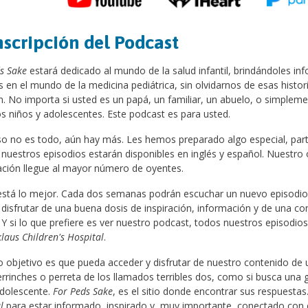
nscripción del Podcast
ds Sake
estará dedicado al mundo de la salud infantil, brindándoles in
 en el mundo de la medicina pediátrica, sin olvidarnos de esas histo
. No importa si usted es un papá, un familiar, un abuelo, o simpleme
s niños y adolescentes. Este podcast es para usted.
o no es todo, aún hay más. Les hemos preparado algo especial, part
 nuestros episodios estarán disponibles en inglés y español. Nuestro
ción llegue al mayor número de oyentes.
está lo mejor. Cada dos semanas podrán escuchar un nuevo episodio.
disfrutar de una buena dosis de inspiración, información y de una c
l. Y si lo que prefiere es ver nuestro podcast, todos nuestros episodi
laus Children's Hospital
.
 objetivo es que pueda acceder y disfrutar de nuestro contenido de 
rrinches o perreta de los llamados terribles dos, como si busca una 
adolescente.
For Peds Sake
, es el sitio donde encontrar sus respuestas
al
para estar informado, inspirado y, muy importante, conectado con e