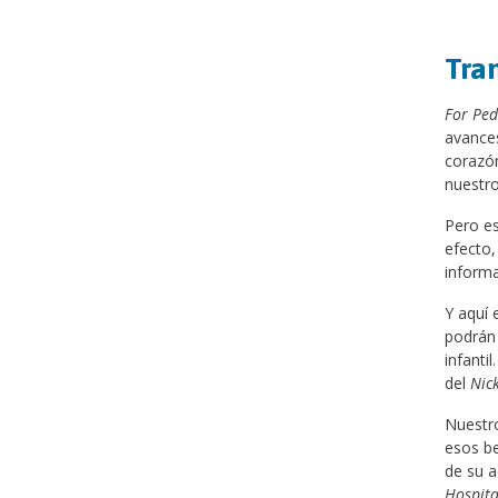
Tra
For Pe
avances
corazón
nuestro
Pero es
efecto,
informa
Y aquí 
podrán 
infanti
del
Nick
Nuestro
esos be
de su 
Hospit