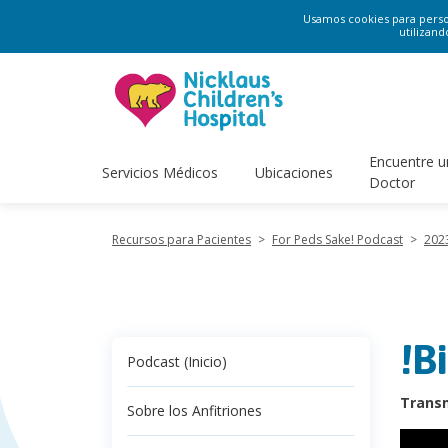
Usamos cookies para persona
utilizand
Encuentre u
Servicios Médicos
Ubicaciones
Doctor
Recursos para Pacientes
>
For Peds Sake! Podcast
>
202
!B
Podcast (Inicio)
Transm
Sobre los Anfitriones