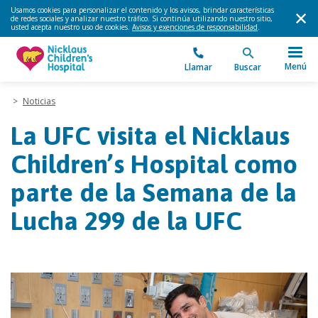
Usamos cookies para personalizar el contenido y los avisos, brindar características
de redes sociales y analizar nuestro tráfico. Si continúa utilizando nuestro sitio,
usted acepta nuestro uso de cookies.
Avisos y exenciones de responsabilidad
.
Menú
Llamar
Buscar
>
Noticias
La UFC visita el Nicklaus
Children’s Hospital como
parte de la Semana de la
Lucha 299 de la UFC