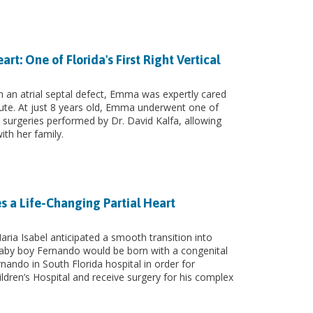
: One of Florida's First Right Vertical
h an atrial septal defect, Emma was expertly cared
itute. At just 8 years old, Emma underwent one of
art surgeries performed by Dr. David Kalfa, allowing
ith her family.
s a Life-Changing Partial Heart
ria Isabel anticipated a smooth transition into
by boy Fernando would be born with a congenital
rnando in South Florida hospital in order for
ldren’s Hospital and receive surgery for his complex