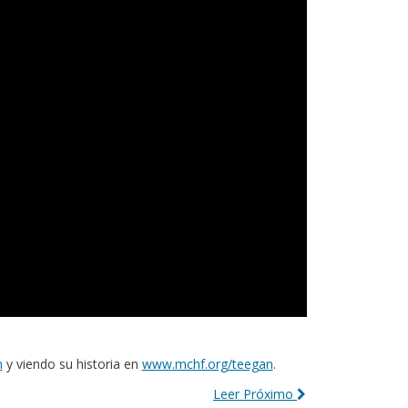
n
y viendo su historia en
www.mchf.org/teegan
.
Leer Próximo