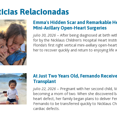
icias Relacionadas
Emma's Hidden Scar and Remarkable Heart
Mini-Axillary Open-Heart Surgeries
julio 30, 2026
– After being diagnosed at birth wit
for by the Nicklaus Children’s Hospital Heart Inst
Florida’s first right vertical mini-axillary open-he
her to recover quickly and return to enjoying life w
At Just Two Years Old, Fernando Receive
Transplant
julio 22, 2026
– Pregnant with her second child, Ma
becoming a mom of two. When she discovered ba
heart defect, her family began plans to deliver Fe
Fernando to be transferred quickly to Nicklaus Chi
cardiac defects.