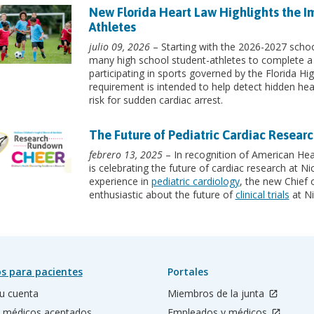
New Florida Heart Law Highlights the I
Athletes
julio 09, 2026
– Starting with the 2026-2027 school
many high school student-athletes to complete a
participating in sports governed by the Florida H
requirement is intended to help detect hidden hea
risk for sudden cardiac arrest.
The Future of Pediatric Cardiac Researc
febrero 13, 2025
– In recognition of American Hear
is celebrating the future of cardiac research at Ni
experience in
pediatric cardiology
, the new Chief
enthusiastic about the future of
clinical trials
at Ni
s para pacientes
Portales
u cuenta
Miembros de la junta
 médicos aceptados
Empleados y médicos