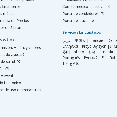
s financieros
Comité médico ejecutivo
os médicos
Portal de vendedores
rencia de Precios
Portal del paciente
ador de Síntomas
Servicios Lingüísticos
osotros
عربي |
中国人 |
Français |
Deut
Ελληνικά |
Kreyòl Ayisyen |
misión, visión, y valores
हिंदी |
Italiano |
한국어 |
Polski |
puedo ayudar?
Português |
Русский |
Español 
 de salud
Tiếng Việt |
ión
 y eventos
io telefónico
os de uso de mascarillas