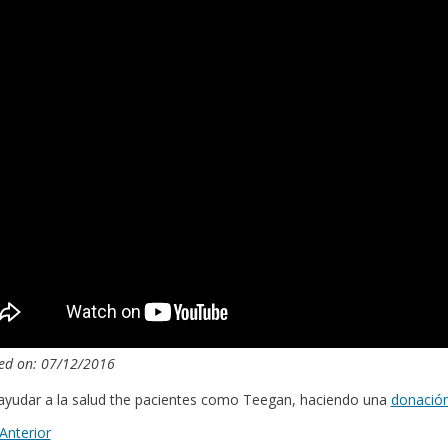
ed on: 07/12/2016
ayudar a la salud the pacientes como Teegan, haciendo una
donació
Anterior