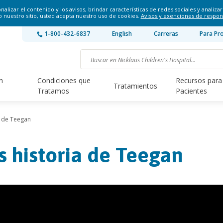
lizar el contenido y los avisos, brindar características de redes sociales y analizar 
o nuestro sitio, usted acepta nuestro uso de cookies.
Avisos y exenciones de respon
1-800-432-6837
English
Carreras
Para Pr
n
Condiciones que
Recursos para
Tratamientos
Tratamos
Pacientes
a de Teegan
s historia de Teegan