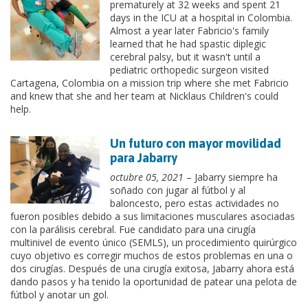
prematurely at 32 weeks and spent 21
days in the ICU at a hospital in Colombia.
Almost a year later Fabricio's family
learned that he had spastic diplegic
cerebral palsy, but it wasn't until a
pediatric orthopedic surgeon visited
Cartagena, Colombia on a mission trip where she met Fabricio
and knew that she and her team at Nicklaus Children's could
help.
Un futuro con mayor movilidad
para Jabarry
octubre 05, 2021
– Jabarry siempre ha
soñado con jugar al fútbol y al
baloncesto, pero estas actividades no
fueron posibles debido a sus limitaciones musculares asociadas
con la parálisis cerebral. Fue candidato para una cirugía
multinivel de evento único (SEMLS), un procedimiento quirúrgico
cuyo objetivo es corregir muchos de estos problemas en una o
dos cirugías. Después de una cirugía exitosa, Jabarry ahora está
dando pasos y ha tenido la oportunidad de patear una pelota de
fútbol y anotar un gol.