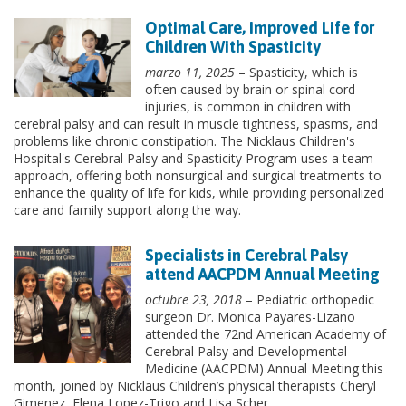
Optimal Care, Improved Life for
Children With Spasticity
marzo 11, 2025
– Spasticity, which is
often caused by brain or spinal cord
injuries, is common in children with
cerebral palsy and can result in muscle tightness, spasms, and
problems like chronic constipation. The Nicklaus Children's
Hospital's Cerebral Palsy and Spasticity Program uses a team
approach, offering both nonsurgical and surgical treatments to
enhance the quality of life for kids, while providing personalized
care and family support along the way.
Specialists in Cerebral Palsy
attend AACPDM Annual Meeting
octubre 23, 2018
– Pediatric orthopedic
surgeon Dr. Monica Payares-Lizano
attended the 72nd American Academy of
Cerebral Palsy and Developmental
Medicine (AACPDM) Annual Meeting this
month, joined by Nicklaus Children’s physical therapists Cheryl
Gimenez, Elena Lopez-Trigo and Lisa Scher.