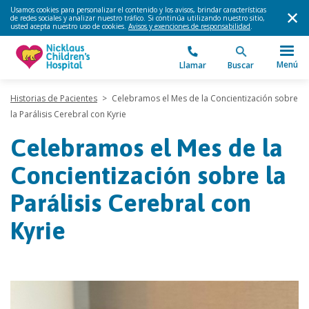
Usamos cookies para personalizar el contenido y los avisos, brindar características
de redes sociales y analizar nuestro tráfico. Si continúa utilizando nuestro sitio,
usted acepta nuestro uso de cookies.
Avisos y exenciones de responsabilidad
.
Menú
Llamar
Buscar
Historias de Pacientes
>
Celebramos el Mes de la Concientización sobre
la Parálisis Cerebral con Kyrie
Celebramos el Mes de la
Concientización sobre la
Parálisis Cerebral con
Kyrie