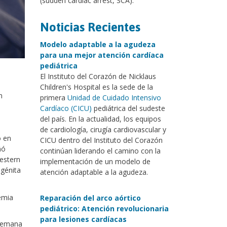
(sudden cardiac arrest, SCA).
Noticias Recientes
Modelo adaptable a la agudeza
para una mejor atención cardíaca
pediátrica
El Instituto del Corazón de Nicklaus
Children's Hospital es la sede de la
n
primera
Unidad de Cuidado Intensivo
Cardíaco (CICU)
pediátrica del sudeste
del país. En la actualidad, los equipos
de cardiología, cirugía cardiovascular y
o en
CICU dentro del Instituto del Corazón
ñó
continúan liderando el camino con la
western
implementación de un modelo de
ngénita
atención adaptable a la agudeza.
emia
Reparación del arco aórtico
pediátrico: Atención revolucionaria
para lesiones cardíacas
 semana