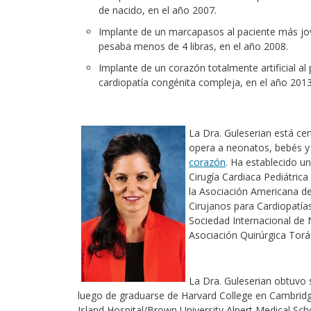
de nacido, en el año 2007.
Implante de un marcapasos al paciente más j
pesaba menos de 4 libras, en el año 2008.
Implante de un corazón totalmente artificial 
cardiopatía congénita compleja, en el año 2013
La Dra. Guleserian está cer
opera a neonatos, bebés y
corazón
. Ha establecido 
Cirugía Cardiaca Pediátrica
la Asociación Americana de
Cirujanos para Cardiopatía
Sociedad Internacional de
Asociación Quirúrgica Torác
La Dra. Guleserian obtuvo 
luego de graduarse de Harvard College en Cambridg
Island Hospital/Brown University Alpert Medical Sch