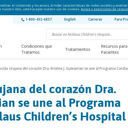
lizar el contenido y los avisos, brindar características de redes sociales y analizar 
o nuestro sitio, usted acepta nuestro uso de cookies.
Avisos y exenciones de respon
1-800-432-6837
English
Carreras
Para Pr
n
Condiciones que
Recursos para
Tratamientos
Tratamos
Pacientes
cida cirujana del corazón Dra. Kristine J. Guleserian se une al Programa Cardía
ujana del corazón Dra.
rian se une al Programa
laus Children’s Hospital