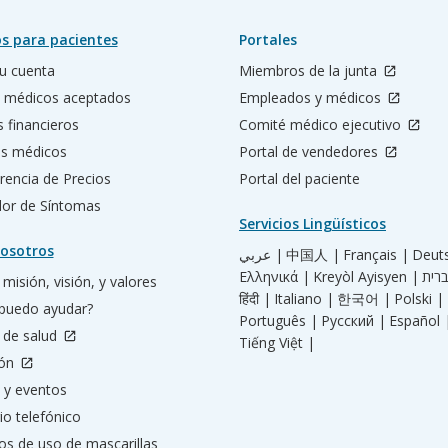
s para pacientes
Portales
u cuenta
Miembros de la junta
 médicos aceptados
Empleados y médicos
s financieros
Comité médico ejecutivo
os médicos
Portal de vendedores
rencia de Precios
Portal del paciente
ador de Síntomas
Servicios Lingüísticos
osotros
عربي |
中国人 |
Français |
Deut
Ελληνικά |
Kreyòl Ayisyen |
misión, visión, y valores
हिंदी |
Italiano |
한국어 |
Polski |
puedo ayudar?
Português |
Русский |
Español 
 de salud
Tiếng Việt |
ión
 y eventos
io telefónico
os de uso de mascarillas