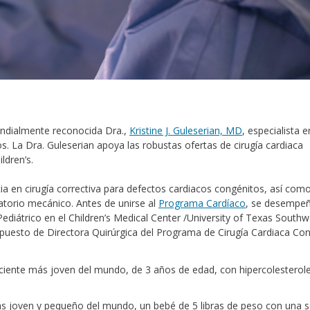
mundialmente reconocida Dra.,
Kristine J. Guleserian, MD
, especialista e
s. La Dra. Guleserian apoya las robustas ofertas de cirugía cardiaca
ldren’s.
ia en cirugía correctiva para defectos cardiacos congénitos, así com
latorio mecánico. Antes de unirse al
Programa Cardíaco
, se desempe
ediátrico en el Children’s Medical Center /University of Texas South
puesto de Directora Quirúrgica del Programa de Cirugía Cardiaca Co
aciente más joven del mundo, de 3 años de edad, con hipercolesterol
más joven y pequeño del mundo, un bebé de 5 libras de peso con una