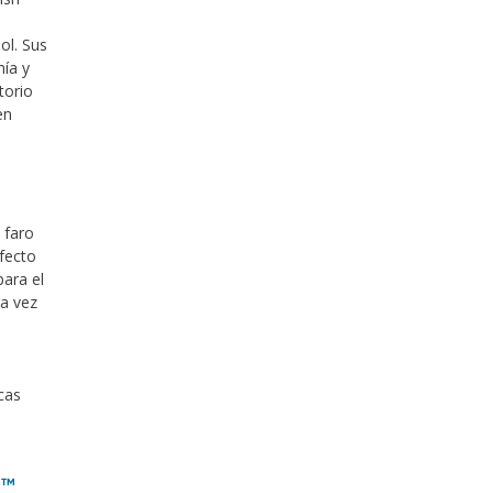
ol. Sus
mía y
torio
en
 faro
efecto
ara el
a vez
cas
e
™