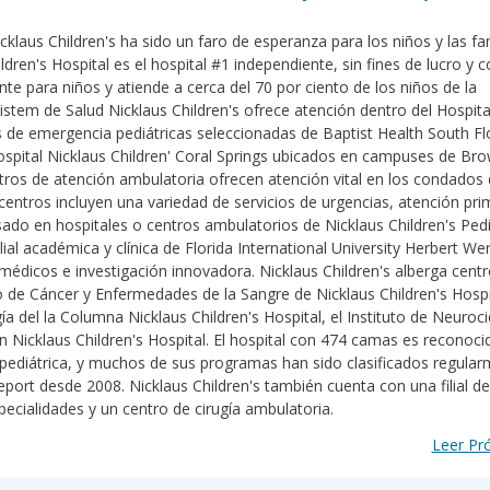
klaus Children's ha sido un faro de esperanza para los niños y las fa
ldren's Hospital es el hospital #1 independiente, sin fines de lucro y 
nte para niños y atiende a cerca del 70 por ciento de los niños de la
istem de Salud Nicklaus Children's ofrece atención dentro del Hospit
s de emergencia pediátricas seleccionadas de Baptist Health South Fl
 Hospital Nicklaus Children' Coral Springs ubicados en campuses de Br
tros de atención ambulatoria ofrecen atención vital en los condados
ntros incluyen una variedad de servicios de urgencias, atención pri
sado en hospitales o centros ambulatorios de Nicklaus Children's Pedi
ilial académica y clínica de Florida International University Herbert W
médicos e investigación innovadora. Nicklaus Children's alberga cent
 de Cáncer y Enfermedades de la Sangre de Nicklaus Children's Hospit
ía del la Columna Nicklaus Children's Hospital, el Instituto de Neuroc
zón Nicklaus Children's Hospital. El hospital con 474 camas es reconoci
 pediátrica, y muchos de sus programas han sido clasificados regula
port desde 2008. Nicklaus Children's también cuenta con una filial de
pecialidades y un centro de cirugía ambulatoria.
Leer P