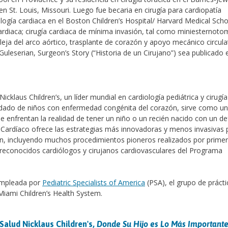
n St. Louis, Missouri. Luego fue becaria en cirugía para cardiopatía
ología cardiaca en el Boston Children’s Hospital/ Harvard Medical Scho
cardiaca; cirugía cardiaca de mínima invasión, tal como miniesternoto
leja del arco aórtico, trasplante de corazón y apoyo mecánico circula
. Guleserian, Surgeon’s Story (“Historia de un Cirujano”) sea publicado 
cklaus Children’s, un líder mundial en cardiología pediátrica y cirugía
uidado de niños con enfermedad congénita del corazón, sirve como un
que enfrentan la realidad de tener un niño o un recién nacido con un d
 Cardíaco ofrece las estrategias más innovadoras y menos invasivas p
n, incluyendo muchos procedimientos pioneros realizados por primer
 reconocidos cardiólogos y cirujanos cardiovasculares del Programa
empleada por
Pediatric Specialists of America
(PSA), el grupo de prácti
Miami Children’s Health System.
Salud Nicklaus Children's,
Donde Su Hijo es Lo Más Important