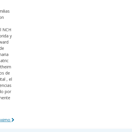
milias
con
al NCH
orida y
oward
 de
maria
atric
ertheim
ros de
al , el
iencias
do por
rmente
róximo