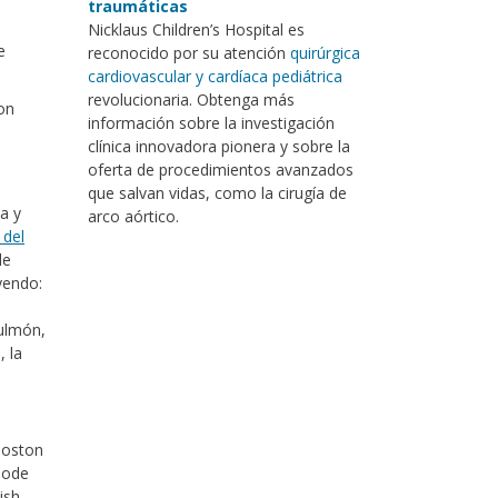
traumáticas
Nicklaus Children’s Hospital es
e
reconocido por su atención
quirúrgica
cardiovascular y cardíaca pediátrica
revolucionaria. Obtenga más
on
información sobre la investigación
clínica innovadora pionera y sobre la
oferta de procedimientos avanzados
que salvan vidas, como la cirugía de
a y
arco aórtico.
 del
de
yendo:
Pulmón,
 la
Boston
hode
ish