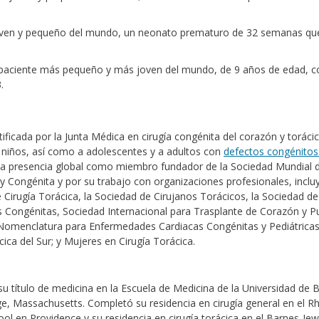
oven y pequeño del mundo, un neonato prematuro de 32 semanas qu
al paciente más pequeño y más joven del mundo, de 9 años de edad, c
.
tificada por la Junta Médica en cirugía congénita del corazón y torácic
 niños, así como a adolescentes y a adultos con
defectos congénitos
una presencia global como miembro fundador de la Sociedad Mundial 
 y Congénita y por su trabajo con organizaciones profesionales, inclu
 Cirugía Torácica, la Sociedad de Cirujanos Torácicos, la Sociedad de
s Congénitas, Sociedad Internacional para Trasplante de Corazón y 
 Nomenclatura para Enfermedades Cardiacas Congénitas y Pediátricas,
ica del Sur; y Mujeres en Cirugía Torácica.
su título de medicina en la Escuela de Medicina de la Universidad de 
e, Massachusetts. Completó su residencia en cirugía general en el R
ool en Providence y su residencia en cirugía torácica en el Barnes-Jew