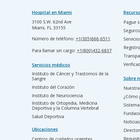
Hospital en Miami
Recurso
3100 S.W. 62nd Ave
Pague s
Miami, FL 33155
Seguros
Número de teléfono:
+1(305)666-6511
Servicio
Registr
Para llamar sin cargo:
+1(800)432-6837
Transpa
Verific
Servicios médicos
Instituto de Cáncer y Trastornos de la
Sobre n
Sangre
Instituto del Corazón
Nuestra 
Instituto de Neurociencia
¿Cómo 
Instituto de Ortopedia, Medicina
Sistema
Deportiva y la Columna Vertebral
Fundac
Salud Deportiva
Noticias
Ubicaciones
Director
Requisit
Centros de cuidados urgentes