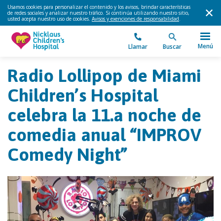
Usamos cookies para personalizar el contenido y los avisos, brindar características
de redes sociales y analizar nuestro tráfico. Si continúa utilizando nuestro sitio,
usted acepta nuestro uso de cookies.
Avisos y exenciones de responsabilidad
.
Menú
Llamar
Buscar
Radio Lollipop de Miami
Children’s Hospital
celebra la 11.a noche de
comedia anual “IMPROV
Comedy Night”