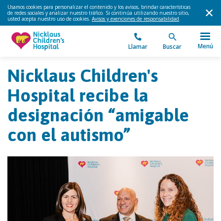
Usamos cookies para personalizar el contenido y los avisos, brindar características
de redes sociales y analizar nuestro tráfico. Si continúa utilizando nuestro sitio,
usted acepta nuestro uso de cookies.
Avisos y exenciones de responsabilidad
.
Menú
Llamar
Buscar
Nicklaus Children's
Hospital recibe la
designación “amigable
con el autismo”