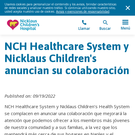
Usamos cookies para personalizar el contenido y los avisos, brindar características
de redes sociales y analizar nuestro tráfico. Si continúa utilizando nuestro sitio,
usted acepta nuestro uso de cookies.
Avisos y exenciones de responsabilidad
.
Menú
Llamar
Buscar
NCH Healthcare System y
Nicklaus Children's
anuncian su colaboración
Published on: 09/19/2022
NCH Healthcare System y Nicklaus Children’s Health System
se complacen en anunciar una colaboración que mejorará la
atención que podemos ofrecer a los miembros más jóvenes
de nuestra comunidad y a sus familias, a la vez que los
mantendrá más cerca de sus hogares en Naples y el