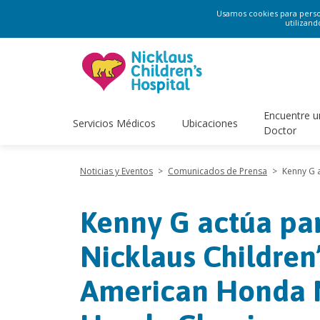
Usamos cookies para persona
utilizand
Encuentre u
Servicios Médicos
Ubicaciones
Doctor
Noticias y Eventos
>
Comunicados de Prensa
>
Kenny G a
Kenny G actúa par
Nicklaus Children
American Honda Mo