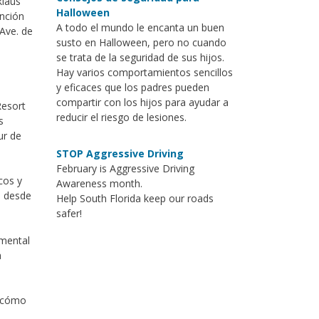
klaus
Halloween
ención
A todo el mundo le encanta un buen
 Ave. de
susto en Halloween, pero no cuando
se trata de la seguridad de sus hijos.
Hay varios comportamientos sencillos
y eficaces que los padres pueden
compartir con los hijos para ayudar a
Resort
reducir el riesgo de lesiones.
s
ur de
STOP Aggressive Driving
February is Aggressive Driving
cos y
Awareness month.
a desde
Help South Florida keep our roads
safer!
umental
a
e cómo