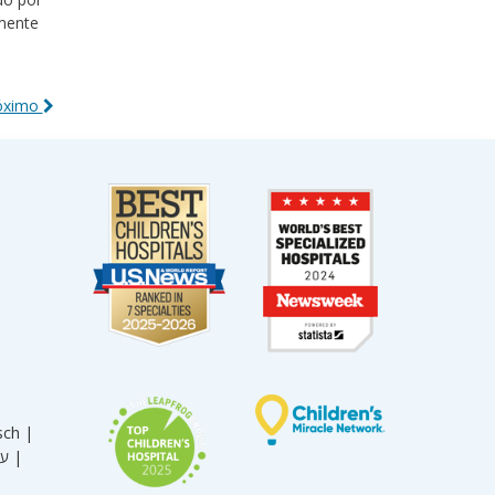
rmente
róximo
sch |
עברית |