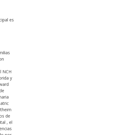
cipal es
milias
con
al NCH
orida y
oward
 de
maria
atric
ertheim
ros de
al , el
iencias
do por