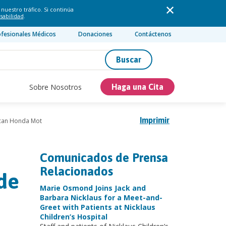
nuestro tráfico. Si continúa
sabilidad
.
ofesionales Médicos
Donaciones
Contáctenos
Buscar
Sobre Nosotros
Haga una Cita
Imprimir
rican Honda Mot
Comunicados de Prensa
Relacionados
 de
Marie Osmond Joins Jack and
Barbara Nicklaus for a Meet-and-
Greet with Patients at Nicklaus
Children’s Hospital