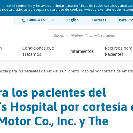
lizar el contenido y los avisos, brindar características de redes sociales y analizar 
o nuestro sitio, usted acepta nuestro uso de cookies.
Avisos y exenciones de respon
1-800-432-6837
English
Carreras
Para Pr
n
Condiciones que
Recursos para
Tratamientos
Tratamos
Pacientes
ctúa para los pacientes del Nicklaus Children’s Hospital por cortesía de Ame
a los pacientes del
’s Hospital por cortesía
tor Co., Inc. y The