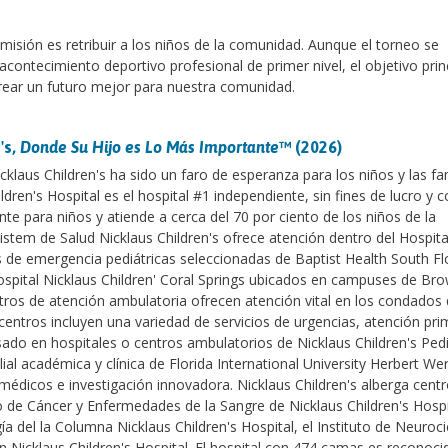
isión es retribuir a los niños de la comunidad. Aunque el torneo se
ontecimiento deportivo profesional de primer nivel, el objetivo prin
crear un futuro mejor para nuestra comunidad.
's,
Donde Su Hijo es Lo Más Importante
™ (2026)
klaus Children's ha sido un faro de esperanza para los niños y las fa
ldren's Hospital es el hospital #1 independiente, sin fines de lucro y 
nte para niños y atiende a cerca del 70 por ciento de los niños de la
istem de Salud Nicklaus Children's ofrece atención dentro del Hospit
s de emergencia pediátricas seleccionadas de Baptist Health South Fl
 Hospital Nicklaus Children' Coral Springs ubicados en campuses de Br
tros de atención ambulatoria ofrecen atención vital en los condados
ntros incluyen una variedad de servicios de urgencias, atención pri
sado en hospitales o centros ambulatorios de Nicklaus Children's Pedi
ilial académica y clínica de Florida International University Herbert W
médicos e investigación innovadora. Nicklaus Children's alberga cent
 de Cáncer y Enfermedades de la Sangre de Nicklaus Children's Hospit
ía del la Columna Nicklaus Children's Hospital, el Instituto de Neuroc
zón Nicklaus Children's Hospital. El hospital con 474 camas es reconoci