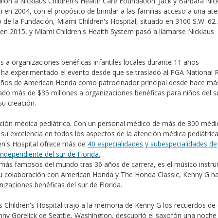
llón a Nicklaus Children's Health Care Foundation. Jack y Barbara Nic
 en 2004, con el propósito de brindar a las familias acceso a una at
o de la Fundación, Miami Children's Hospital, situado en 3100 S.W. 62
 en 2015, y Miami Children's Health System pasó a llamarse Nicklaus
a organizaciones benéficas infantiles locales durante 11 años
e ha experimentado el evento desde que se trasladó al PGA National 
7 años de American Honda como patrocinador principal desde hace má
o más de $35 millones a organizaciones benéficas para niños del s
su creación.
tención médica pediátrica. Con un personal médico de más de 800 médi
su excelencia en todos los aspectos de la atención médica pediátric
ren's Hospital ofrece más de
40 especialidades y subespecialidades de
ndependiente del sur de Florida.
 más famosos del mundo tras 36 años de carrera, es el músico instr
su colaboración con American Honda y The Honda Classic, Kenny G h
izaciones benéficas del sur de Florida.
us Children's Hospital trajo a la memoria de Kenny G los recuerdos d
enny Gorelick de Seattle, Washington, descubrió el saxofón una noche