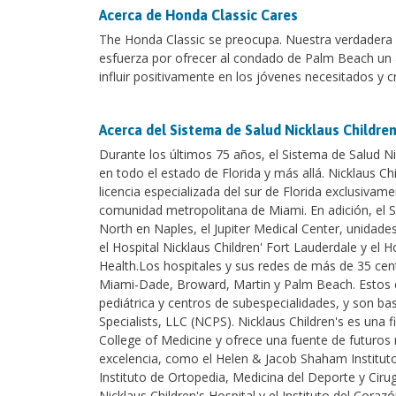
Acerca de Honda Classic Cares
The Honda Classic se preocupa. Nuestra verdadera m
esfuerza por ofrecer al condado de Palm Beach un ac
influir positivamente en los jóvenes necesitados y 
Acerca del Sistema de Salud Nicklaus Children
Durante los últimos 75 años, el Sistema de Salud Nic
en todo el estado de Florida y más allá. Nicklaus Chi
licencia especializada del sur de Florida exclusivame
comunidad metropolitana de Miami. En adición, el S
North en Naples, el Jupiter Medical Center, unidade
el Hospital Nicklaus Children' Fort Lauderdale y el
Health.Los hospitales y sus redes de más de 35 cen
Miami-Dade, Broward, Martin y Palm Beach. Estos ce
pediátrica y centros de subespecialidades, y son ba
Specialists, LLC (NCPS). Nicklaus Children's es una f
College of Medicine y ofrece una fuente de futuros 
excelencia, como el Helen & Jacob Shaham Instituto
Instituto de Ortopedia, Medicina del Deporte y Cirug
Nicklaus Children's Hospital y el Instituto del Cora