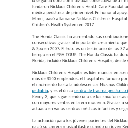
la segunda donación individual consecutiva de $1 mi
fundaron Nicklaus Children's Health Care Foundation
médica pediátrica de primer nivel. En honor al apoy
Miami, pasó a llamarse Nicklaus Children's Hospital
Children's Health System en 2017.
The Honda Classic ha aumentado sus contribuciones 
consecutivos gracias al importante crecimiento qu
& Spa en 2007. El éxito es un testimonio de los 3
tiempo en el PGA TOUR. The Honda Classic ha donad
Florida, incluido Nicklaus Children's Hospital, desde 
Nicklaus Children's Hospital es líder mundial en a
más de 3500 empleados, el hospital es famoso por 
el nacimiento hasta la adolescencia. Nicklaus Child
pediatría
, y es el único
centro de trauma pediátrico i
Kenny G, que sigue siendo uno de los saxofonistas
con mayores ventas en la era moderna. Gracias a 
actuado en varios centros médicos infantiles y organ
La actuación para los jóvenes pacientes del Nickla
nació su carrera musical ilustre cuando un joven K