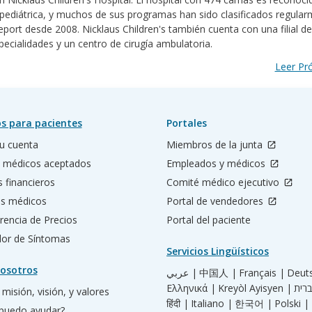
 pediátrica, y muchos de sus programas han sido clasificados regula
port desde 2008. Nicklaus Children's también cuenta con una filial de
pecialidades y un centro de cirugía ambulatoria.
Leer P
s para pacientes
Portales
u cuenta
Miembros de la junta
 médicos aceptados
Empleados y médicos
s financieros
Comité médico ejecutivo
os médicos
Portal de vendedores
rencia de Precios
Portal del paciente
ador de Síntomas
Servicios Lingüísticos
osotros
عربي |
中国人 |
Français |
Deut
Ελληνικά |
Kreyòl Ayisyen |
misión, visión, y valores
हिंदी |
Italiano |
한국어 |
Polski |
puedo ayudar?