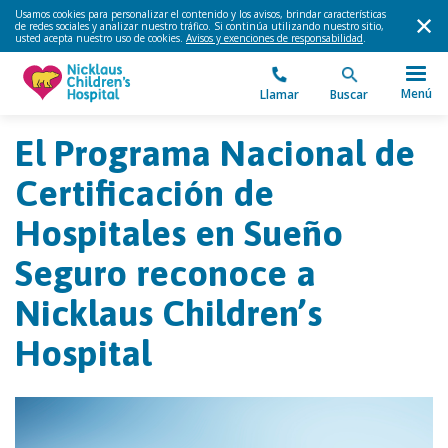
Usamos cookies para personalizar el contenido y los avisos, brindar características
de redes sociales y analizar nuestro tráfico. Si continúa utilizando nuestro sitio,
usted acepta nuestro uso de cookies.
Avisos y exenciones de responsabilidad
.
Menú
Llamar
Buscar
El Programa Nacional de
Certificación de
Hospitales en Sueño
Seguro reconoce a
Nicklaus Children’s
Hospital