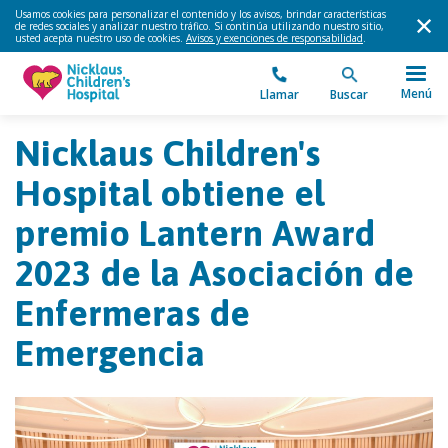
Usamos cookies para personalizar el contenido y los avisos, brindar características
de redes sociales y analizar nuestro tráfico. Si continúa utilizando nuestro sitio,
usted acepta nuestro uso de cookies.
Avisos y exenciones de responsabilidad
.
Menú
Llamar
Buscar
Nicklaus Children's
Hospital obtiene el
premio Lantern Award
2023 de la Asociación de
Enfermeras de
Emergencia