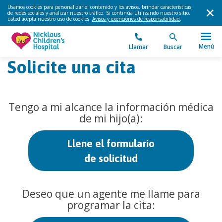
Usamos cookies para personalizar el contenido y los avisos, brindar características
de redes sociales y analizar nuestro tráfico. Si continúa utilizando nuestro sitio,
usted acepta nuestro uso de cookies.
Avisos y exenciones de responsabilidad
.
Menú
Llamar
Buscar
Solicite una cita
Tengo a mi alcance la información médica
de mi hijo(a):
Llene el formulario
de solicitud
Deseo que un agente me llame para
programar la cita: